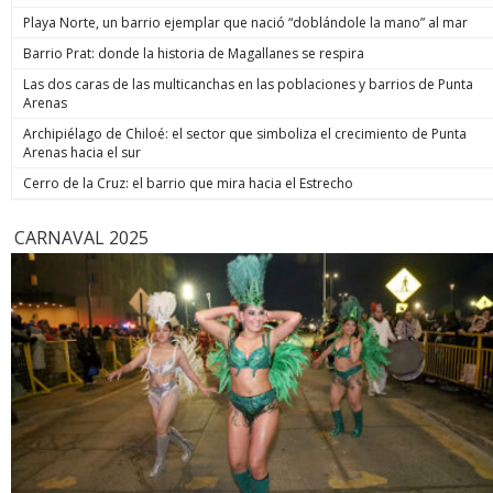
de estos 
Playa Norte, un barrio ejemplar que nació “doblándole la mano” al mar
hoy está m
anunció un
Barrio Prat: donde la historia de Magallanes se respira
prometió: 
Las dos caras de las multicanchas en las poblaciones y barrios de Punta
todos los
Arenas
implacable
anunció q
Archipiélago de Chiloé: el sector que simboliza el crecimiento de Punta
recuperar
Arenas hacia el sur
campaña, y
condenar a
Cerro de la Cruz: el barrio que mira hacia el Estrecho
biobiochil
CARNAVAL 2025