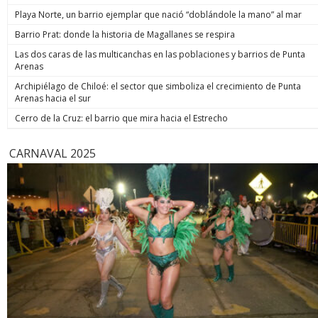
de estos 
Playa Norte, un barrio ejemplar que nació “doblándole la mano” al mar
hoy está m
anunció un
Barrio Prat: donde la historia de Magallanes se respira
prometió: 
Las dos caras de las multicanchas en las poblaciones y barrios de Punta
todos los
Arenas
implacable
anunció q
Archipiélago de Chiloé: el sector que simboliza el crecimiento de Punta
recuperar
Arenas hacia el sur
campaña, y
condenar a
Cerro de la Cruz: el barrio que mira hacia el Estrecho
biobiochil
CARNAVAL 2025