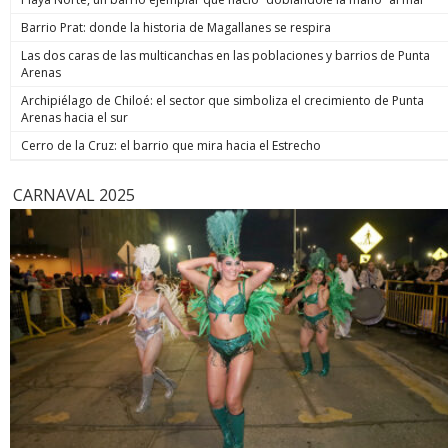
hoy está m
anunció un
Barrio Prat: donde la historia de Magallanes se respira
prometió: 
Las dos caras de las multicanchas en las poblaciones y barrios de Punta
todos los
Arenas
implacable
anunció q
Archipiélago de Chiloé: el sector que simboliza el crecimiento de Punta
recuperar
Arenas hacia el sur
campaña, y
condenar a
Cerro de la Cruz: el barrio que mira hacia el Estrecho
biobiochil
CARNAVAL 2025