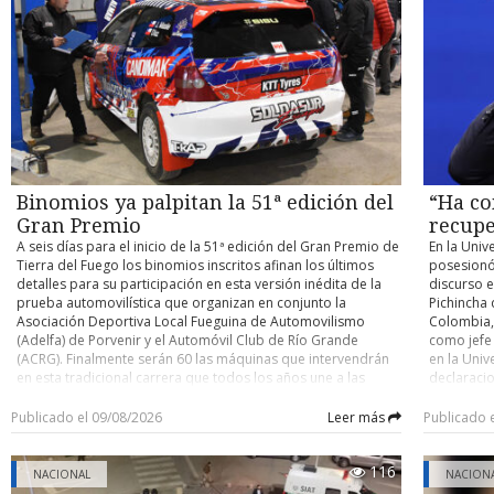
contra un buque cisterna de su compañía petrolera ADNOC,
habilitaci
accidente y determinar eventuales responsabilidades. Su
atribuido a Irán. Con información de Infobae
trabajos, 
control de detención quedó fijado para este domingo.
domingo un
cuenten co
pocos kiló
el person
desplegad
acceder po
existente 
cerrado de
y Argentin
Binomios ya palpitan la 51ª edición del
“Ha co
fronterizo
Gran Premio
recupe
A seis días para el inicio de la 51ª edición del Gran Premio de
En la Univ
Tierra del Fuego los binomios inscritos afinan los últimos
posesionó
detalles para su participación en esta versión inédita de la
discurso e
prueba automovilística que organizan en conjunto la
Pichincha 
Asociación Deportiva Local Fueguina de Automovilismo
Colombia, 
(Adelfa) de Porvenir y el Automóvil Club de Río Grande
como jefe
(ACRG). Finalmente serán 60 las máquinas que intervendrán
en la Univ
en esta tradicional carrera que todos los años une a las
declaracio
ciudades de Porvenir y Río Grande en trayectos de ida y
tiene un o
vuelta, con partida y llegada este año en la capital fueguina.
nacional” 
Publicado el 09/08/2026
Leer más
Publicado 
Como es ya conocido, para esta versión los organizadores
país. En e
determinaron que la carrera se dispute por etapas,
ciudadano
116
reemplazando lo que se realizaba hasta la edición pasada
Ha comenz
NACIONAL
NACION
que era de bandera a bandera y sin detenciones entremedio
autoridad 