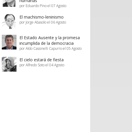
humanas
por Eduardo Pino el 07 Agosto
El machismo-leninismo
por Jorge Abasolo el 06 Agosto
El Estado Ausente y la promesa
incumplida de la democracia
por Aldo Cassinelli Capurro el 05 Agosto
El cielo estará de fiesta
por Alfredo Soto el 04 Agosto