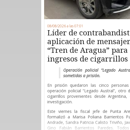
08/08/2026 a las 07:01
Líder de contrabandist
aplicación de mensajerí
“Tren de Aragua” para 
ingresos de cigarrillo
Operación policial “Legado Austr
sometidas a prisión.
En prisión quedaron las cinco persona
operación policial “Legado Austral”, otro
cigarrillos provenientes desde Argentina
investigación.
Este viernes la fiscal jefe de Punta Are
formalizó a Marisa Poliana Barrientos P
Andrade, Sandra Patricia Calisto Triviño, Ja
Gino Fabián Barrientos Paredes. Todos 