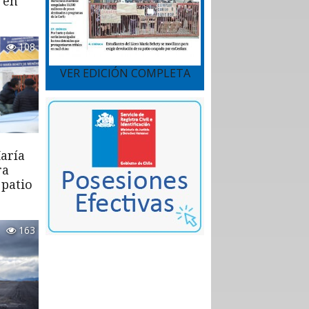
 en
108
VER EDICIÓN COMPLETA
aría
ra
 patio
163