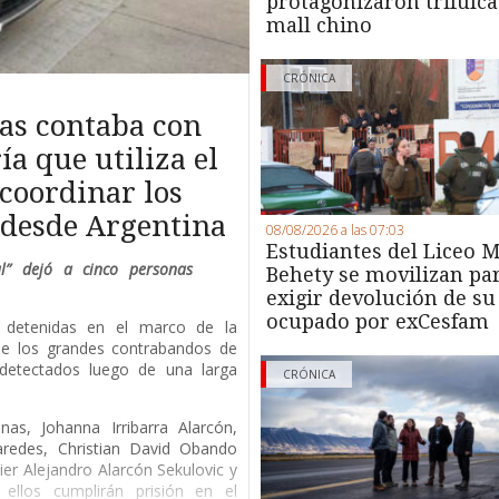
protagonizaron trifulca
mall chino
CRÓNICA
as contaba con
a que utiliza el
coordinar los
s desde Argentina
08/08/2026 a las 07:03
Estudiantes del Liceo M
al” dejó a cinco personas
Behety se movilizan pa
exigir devolución de su
ocupado por exCesfam
s detenidas en el marco de la
 de los grandes contrabandos de
, detectados luego de una larga
CRÓNICA
nas, Johanna Irribarra Alarcón,
aredes, Christian David Obando
vier Alejandro Alarcón Sekulovic y
ellos cumplirán prisión en el