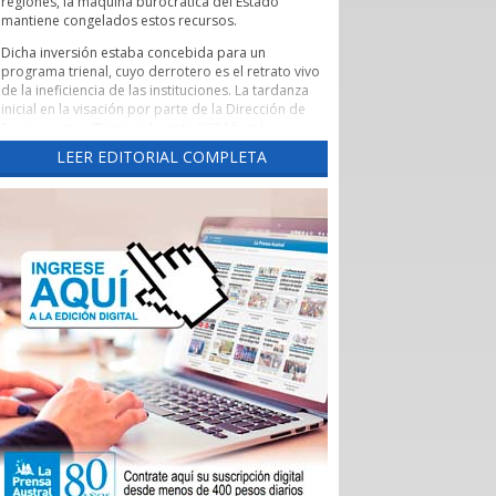
regiones, la máquina burocrática del Estado
mantiene congelados estos recursos.
Dicha inversión estaba concebida para un
programa trienal, cuyo derrotero es el retrato vivo
de la ineficiencia de las instituciones. La tardanza
inicial en la visación por parte de la Dirección de
Presupuestos (Dipres) durante 2024 forzó a
someter nuevamente los fondos a votación en
LEER EDITORIAL COMPLETA
2025 ante un Core renovado por las elecciones.
Tras un rechazo inicial y su posterior
reaprobación, el proyecto volvió a quedar
empantanado en una interminable maraña de
objeciones y revisiones de la Contraloría General
de la República.
Suelen verse estos roces entre ministerios,
gobernaciones y la Contraloría como lejanas
batallas leguleyas que solo interesan a la clase
política. Sin embargo, en una región como
Magallanes, la parálisis de los recursos públicos
tiene una traslación directa a la economía regional.
El plan de Corfo estaba diseñado para atender a
un universo de 1.485 empresas y emprendedores
locales que tributan en primera categoría. Cada
uno de estos proyectos representaba una fuente
de empleo directo o una cadena de