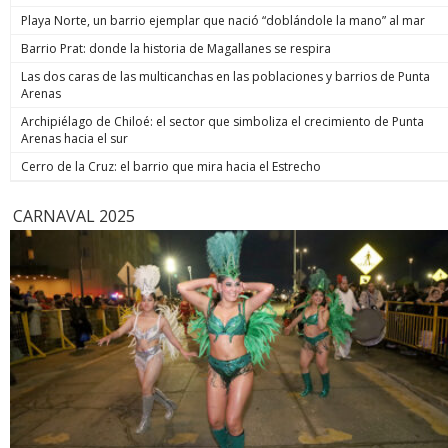
de estos 
Playa Norte, un barrio ejemplar que nació “doblándole la mano” al mar
hoy está m
anunció un
Barrio Prat: donde la historia de Magallanes se respira
prometió: 
Las dos caras de las multicanchas en las poblaciones y barrios de Punta
todos los
Arenas
implacable
anunció q
Archipiélago de Chiloé: el sector que simboliza el crecimiento de Punta
recuperar
Arenas hacia el sur
campaña, y
condenar a
Cerro de la Cruz: el barrio que mira hacia el Estrecho
biobiochil
CARNAVAL 2025