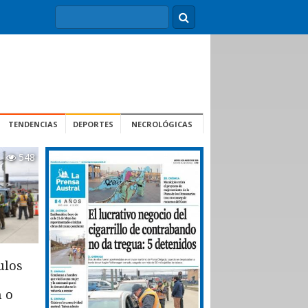
TENDENCIAS
DEPORTES
NECROLÓGICAS
548
ulos
n o