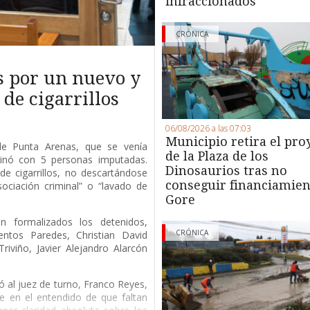
infraccionados
CRÓNICA
s por un nuevo y
de cigarrillos
06/08/2026 a las 07:03
Municipio retira el pro
 de Punta Arenas, que se venía
de la Plaza de los
minó con 5 personas imputadas.
Dinosaurios tras no
de cigarrillos, no descartándose
conseguir financiamien
ociación criminal” o “lavado de
Gore
 formalizados los detenidos,
CRÓNICA
entos Paredes, Christian David
riviño, Javier Alejandro Alarcón
ió al juez de turno, Franco Reyes,
e en el entendido de que faltan