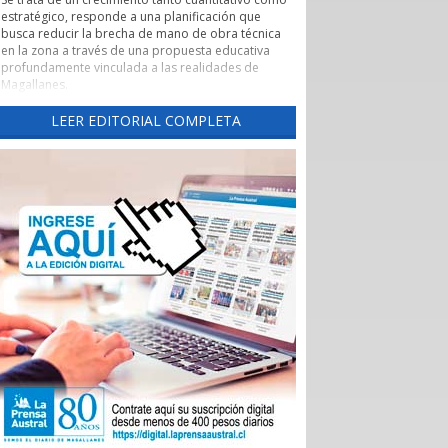
estratégico, responde a una planificación que
busca reducir la brecha de mano de obra técnica
en la zona a través de una propuesta educativa
profundamente vinculada a las realidades de
Magallanes.
Evaluación de pertinencia y conexión con el sector
LEER EDITORIAL COMPLETA
productivo forman parte de uno de los pilares de
esta nueva etapa. Según lo explicado por la
rectora, el CFT ha alineado sus programas con las
necesidades reales de los sectores productivos y
de servicios de la región, asegurando que los
egresados cuenten con una inserción laboral
efectiva y que la formación no derive en una
saturación del mercado, sino en una respuesta a
demandas insatisfechas. Carreras como
Instrumentación y Control de Procesos Industriales
y Logística con mención en Operaciones
Portuarias, que se impartirán tanto en la capital
regional como en Puerto Natales, son ejemplos
claros de formación técnica orientada a los
desafíos productivos actuales.
También cabe destacar la expansión territorial,
con las nuevas sedes en Punta Arenas y Puerto
Natales.