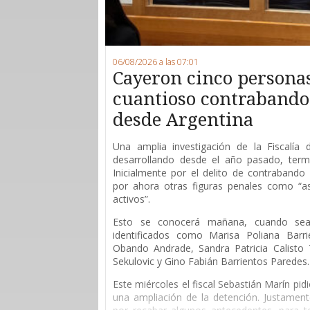
06/08/2026 a las 07:01
Cayeron cinco persona
cuantioso contrabando 
desde Argentina
Una amplia investigación de la Fiscalía
desarrollando desde el año pasado, ter
Inicialmente por el delito de contrabando 
por ahora otras figuras penales como “as
activos”.
Esto se conocerá mañana, cuando sean
identificados como Marisa Poliana Barri
Obando Andrade, Sandra Patricia Calisto T
Sekulovic y Gino Fabián Barrientos Paredes.
Este miércoles el fiscal Sebastián Marín pid
una ampliación de la detención. Justament