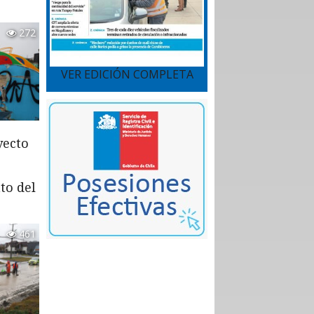
272
VER EDICIÓN COMPLETA
yecto
to del
461