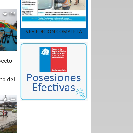
196
VER EDICIÓN COMPLETA
yecto
to del
244