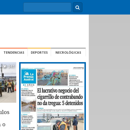
TENDENCIAS
DEPORTES
NECROLÓGICAS
341
ulos
n o