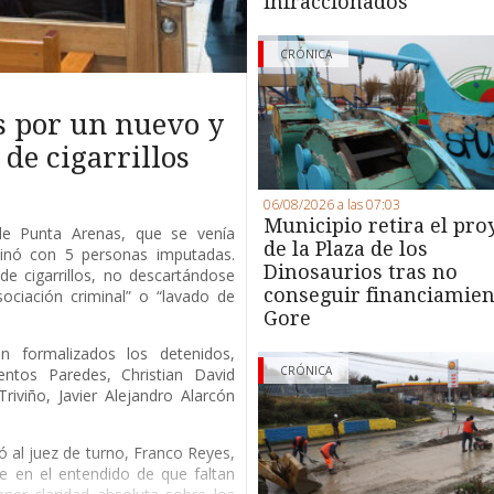
infraccionados
CRÓNICA
s por un nuevo y
de cigarrillos
06/08/2026 a las 07:03
Municipio retira el pro
 de Punta Arenas, que se venía
de la Plaza de los
minó con 5 personas imputadas.
Dinosaurios tras no
de cigarrillos, no descartándose
conseguir financiamien
ociación criminal” o “lavado de
Gore
 formalizados los detenidos,
CRÓNICA
entos Paredes, Christian David
riviño, Javier Alejandro Alarcón
ió al juez de turno, Franco Reyes,
e en el entendido de que faltan