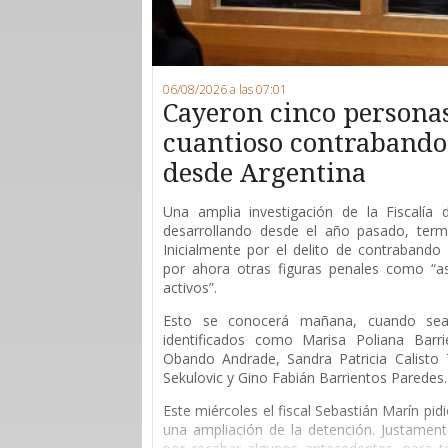
06/08/2026 a las 07:01
Cayeron cinco persona
cuantioso contrabando 
desde Argentina
Una amplia investigación de la Fiscalía
desarrollando desde el año pasado, ter
Inicialmente por el delito de contrabando 
por ahora otras figuras penales como “as
activos”.
Esto se conocerá mañana, cuando sean
identificados como Marisa Poliana Barri
Obando Andrade, Sandra Patricia Calisto T
Sekulovic y Gino Fabián Barrientos Paredes.
Este miércoles el fiscal Sebastián Marín pid
una ampliación de la detención. Justament