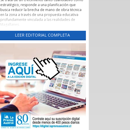
estratégico, responde a una planificación que
busca reducir la brecha de mano de obra técnica
en la zona a través de una propuesta educativa
profundamente vinculada a las realidades de
Magallanes.
Evaluación de pertinencia y conexión con el sector
LEER EDITORIAL COMPLETA
productivo forman parte de uno de los pilares de
esta nueva etapa. Según lo explicado por la
rectora, el CFT ha alineado sus programas con las
necesidades reales de los sectores productivos y
de servicios de la región, asegurando que los
egresados cuenten con una inserción laboral
efectiva y que la formación no derive en una
saturación del mercado, sino en una respuesta a
demandas insatisfechas. Carreras como
Instrumentación y Control de Procesos Industriales
y Logística con mención en Operaciones
Portuarias, que se impartirán tanto en la capital
regional como en Puerto Natales, son ejemplos
claros de formación técnica orientada a los
desafíos productivos actuales.
También cabe destacar la expansión territorial,
con las nuevas sedes en Punta Arenas y Puerto
Natales.