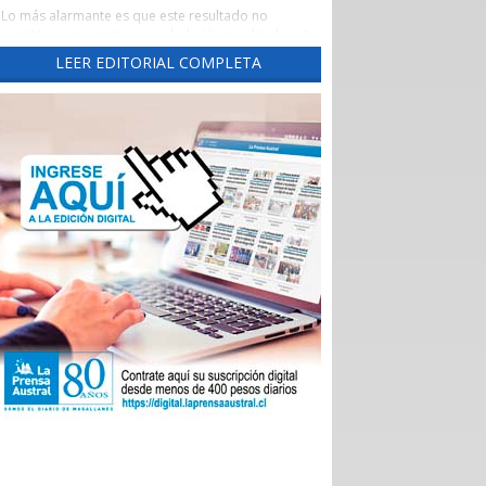
Lo más alarmante es que este resultado no
constituye una sorpresa aislada. Ya en julio de este
año este diario había advertido una tendencia
LEER EDITORIAL COMPLETA
preocupante, cuando un reporte de la Evaluación
de los Establecimientos Autogestionados en Red
(EAR) situó al principal recinto asistencial de la
región con un crítico 65,3% de cumplimiento al
corte de abril de 2026.
Un aspecto preocupante de aquel reporte fue la
brusca caída del indicador las Garantías Explícitas
de Salud (Ges), que otorga cobertura obligatoria a
través de Fonasa e Isapres para 90 problemas de
sanitarios, “asegurando” derechos claros de
atención médica.
Durante el año pasado, este indicador se mantuvo
en alrededor del 90%, pero cayó de 92,7% en
noviembre a 74% en diciembre, para desplomarse
a 34,3% en enero.
En aquella ocasión, las autoridades locales
atribuyeron el deterioro a problemas
administrativos en el ingreso de registros, pero los
nuevos datos del Balance Score Card (BSC)
confirman que las deficiencias persisten en ejes
fundamentales como la sustentabilidad financiera,