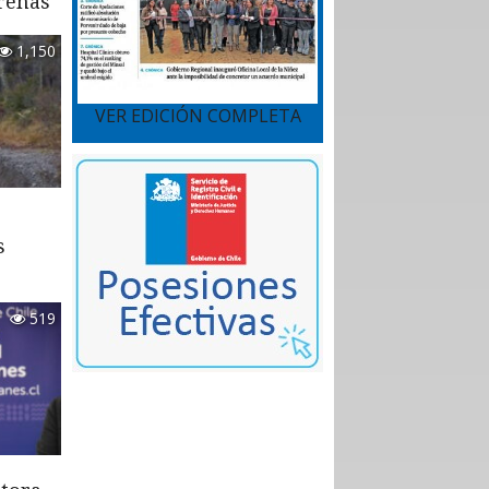
renas
1,150
VER EDICIÓN COMPLETA
s
519