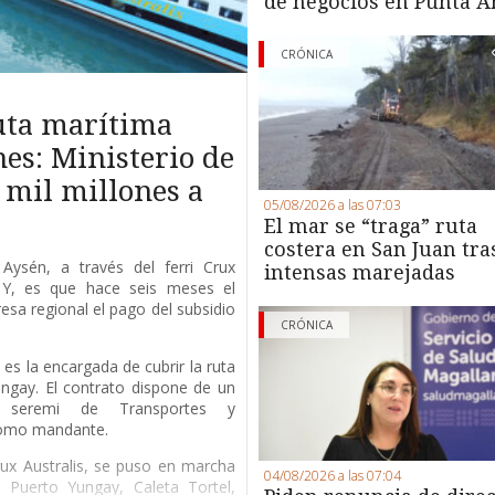
de negocios en Punta A
CRÓNICA
ruta marítima
es: Ministerio de
 mil millones a
05/08/2026 a las 07:03
El mar se “traga” ruta
costera en San Juan tra
Aysén, a través del ferri Crux
intensas marejadas
. Y, es que hace seis meses el
esa regional el pago del subsidio
CRÓNICA
es la encargada de cubrir la ruta
ngay. El contrato dispone de un
a seremi de Transportes y
como mandante.
Crux Australis, se puso en marcha
04/08/2026 a las 07:04
Puerto Yungay, Caleta Tortel,