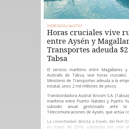
05/08/2026 a las 07:01
Horas cruciales vive 
entre Aysén y Magallan
Transportes adeuda $2
Tabsa
E
l servicio marítimo entre Magallanes y 
Australis de Tabsa, vive horas cruciales
Ministerio de Transportes adeuda a la empr
estatal, unos 2 mil millones de pesos.
Transbordadora Austral Broom S.A. (Tabsa) 
marítima entre Puerto Natales y Puerto Yu
subsidio anual gestionado ante l
Telecomunicaciones de Aysén, que actúa 
La conectividad directa a través del ferri 
en mayo de 2016, cubriendo por mar el 