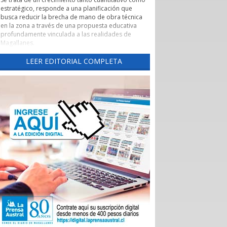
estratégico, responde a una planificación que
busca reducir la brecha de mano de obra técnica
en la zona a través de una propuesta educativa
profundamente vinculada a las realidades de
Magallanes.
Evaluación de pertinencia y conexión con el sector
LEER EDITORIAL COMPLETA
productivo forman parte de uno de los pilares de
esta nueva etapa. Según lo explicado por la
rectora, el CFT ha alineado sus programas con las
necesidades reales de los sectores productivos y
de servicios de la región, asegurando que los
egresados cuenten con una inserción laboral
efectiva y que la formación no derive en una
saturación del mercado, sino en una respuesta a
demandas insatisfechas. Carreras como
Instrumentación y Control de Procesos Industriales
y Logística con mención en Operaciones
Portuarias, que se impartirán tanto en la capital
regional como en Puerto Natales, son ejemplos
claros de formación técnica orientada a los
desafíos productivos actuales.
También cabe destacar la expansión territorial,
con las nuevas sedes en Punta Arenas y Puerto
Natales.