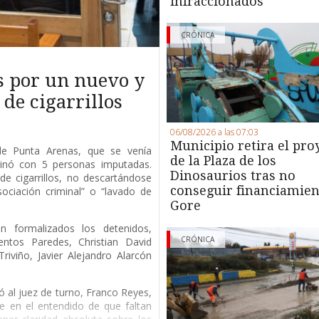
infraccionados
CRÓNICA
s por un nuevo y
de cigarrillos
06/08/2026 a las 07:03
Municipio retira el pro
 de Punta Arenas, que se venía
de la Plaza de los
minó con 5 personas imputadas.
Dinosaurios tras no
de cigarrillos, no descartándose
conseguir financiamien
ociación criminal” o “lavado de
Gore
 formalizados los detenidos,
CRÓNICA
entos Paredes, Christian David
riviño, Javier Alejandro Alarcón
ió al juez de turno, Franco Reyes,
e en el entendido de que faltan