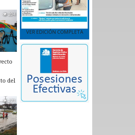
204
VER EDICIÓN COMPLETA
yecto
to del
271