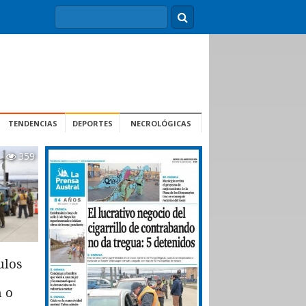
TENDENCIAS
DEPORTES
NECROLÓGICAS
359
ulos
n o