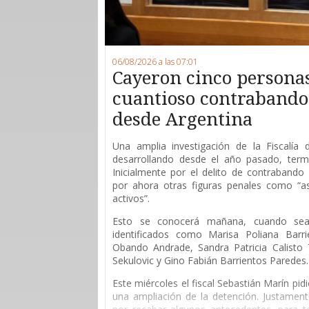
06/08/2026 a las 07:01
Cayeron cinco persona
cuantioso contrabando 
desde Argentina
Una amplia investigación de la Fiscalía
desarrollando desde el año pasado, ter
Inicialmente por el delito de contrabando 
por ahora otras figuras penales como “as
activos”.
Esto se conocerá mañana, cuando sean
identificados como Marisa Poliana Barri
Obando Andrade, Sandra Patricia Calisto T
Sekulovic y Gino Fabián Barrientos Paredes.
Este miércoles el fiscal Sebastián Marín pid
una ampliación de la detención. Justament