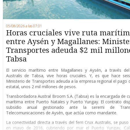
05/08/2026 a las 07:01
Horas cruciales vive ruta maríti
entre Aysén y Magallanes: Ministe
Transportes adeuda $2 mil millon
Tabsa
E
l servicio marítimo entre Magallanes y Aysén, a través del 
Australis de Tabsa, vive horas cruciales. Y, es que hace sei
Ministerio de Transportes adeuda a la empresa regional el pago d
estatal, unos 2 mil millones de pesos.
Transbordadora Austral Broom S.A. (Tabsa) es la encargada de cub
marítima entre Puerto Natales y Puerto Yungay. El contrato di
subsidio anual gestionado ante la seremi de Tran
Telecomunicaciones de Aysén, que actúa como mandante.
La conectividad directa a través del ferri Crux Australis, se pus
en mayo de 2016, cubriendo por mar el Puerto Yungay, Cale