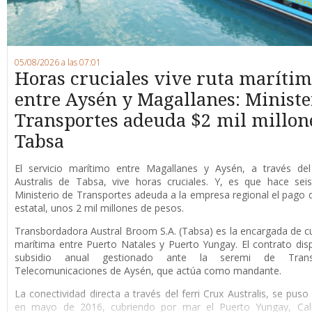
05/08/2026 a las 07:01
Horas cruciales vive ruta maríti
entre Aysén y Magallanes: Ministe
Transportes adeuda $2 mil millon
Tabsa
E
l servicio marítimo entre Magallanes y Aysén, a través del 
Australis de Tabsa, vive horas cruciales. Y, es que hace sei
Ministerio de Transportes adeuda a la empresa regional el pago d
estatal, unos 2 mil millones de pesos.
Transbordadora Austral Broom S.A. (Tabsa) es la encargada de cub
marítima entre Puerto Natales y Puerto Yungay. El contrato di
subsidio anual gestionado ante la seremi de Tran
Telecomunicaciones de Aysén, que actúa como mandante.
La conectividad directa a través del ferri Crux Australis, se pus
en mayo de 2016, cubriendo por mar el Puerto Yungay, Cale