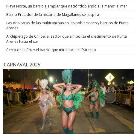
de estos 
Playa Norte, un barrio ejemplar que nació “doblándole la mano” al mar
hoy está m
anunció un
Barrio Prat: donde la historia de Magallanes se respira
prometió: 
Las dos caras de las multicanchas en las poblaciones y barrios de Punta
todos los
Arenas
implacable
anunció q
Archipiélago de Chiloé: el sector que simboliza el crecimiento de Punta
recuperar
Arenas hacia el sur
campaña, y
condenar a
Cerro de la Cruz: el barrio que mira hacia el Estrecho
biobiochil
CARNAVAL 2025