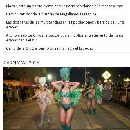
de estos 
Playa Norte, un barrio ejemplar que nació “doblándole la mano” al mar
hoy está m
anunció un
Barrio Prat: donde la historia de Magallanes se respira
prometió: 
Las dos caras de las multicanchas en las poblaciones y barrios de Punta
todos los
Arenas
implacable
anunció q
Archipiélago de Chiloé: el sector que simboliza el crecimiento de Punta
recuperar
Arenas hacia el sur
campaña, y
condenar a
Cerro de la Cruz: el barrio que mira hacia el Estrecho
biobiochil
CARNAVAL 2025