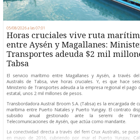
05/08/2026 a las 07:01
Horas cruciales vive ruta maríti
entre Aysén y Magallanes: Ministe
Transportes adeuda $2 mil millon
Tabsa
E
l servicio marítimo entre Magallanes y Aysén, a través del 
Australis de Tabsa, vive horas cruciales. Y, es que hace sei
Ministerio de Transportes adeuda a la empresa regional el pago d
estatal, unos 2 mil millones de pesos.
Transbordadora Austral Broom S.A. (Tabsa) es la encargada de cub
marítima entre Puerto Natales y Puerto Yungay. El contrato di
subsidio anual gestionado ante la seremi de Tran
Telecomunicaciones de Aysén, que actúa como mandante.
La conectividad directa a través del ferri Crux Australis, se pus
en mayo de 2016, cubriendo por mar el Puerto Yungay, Cale