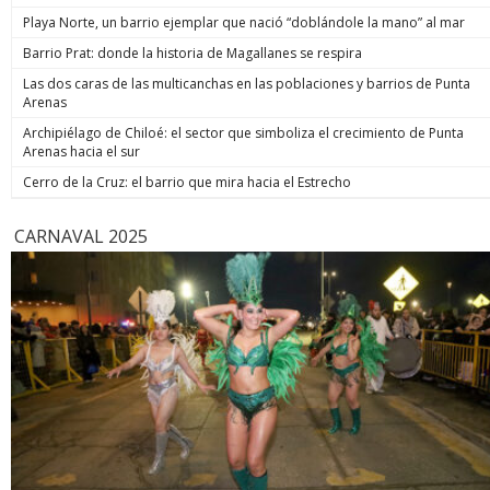
de estos 
Playa Norte, un barrio ejemplar que nació “doblándole la mano” al mar
hoy está m
anunció un
Barrio Prat: donde la historia de Magallanes se respira
prometió: 
Las dos caras de las multicanchas en las poblaciones y barrios de Punta
todos los
Arenas
implacable
anunció q
Archipiélago de Chiloé: el sector que simboliza el crecimiento de Punta
recuperar
Arenas hacia el sur
campaña, y
condenar a
Cerro de la Cruz: el barrio que mira hacia el Estrecho
biobiochil
CARNAVAL 2025