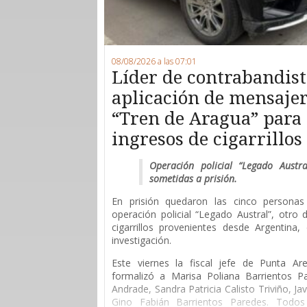
08/08/2026 a las 07:01
Líder de contrabandist
aplicación de mensajerí
“Tren de Aragua” para 
ingresos de cigarrillo
Operación policial “Legado Austr
sometidas a prisión.
En prisión quedaron las cinco persona
operación policial “Legado Austral”, otro
cigarrillos provenientes desde Argentina
investigación.
Este viernes la fiscal jefe de Punta Are
formalizó a Marisa Poliana Barrientos P
Andrade, Sandra Patricia Calisto Triviño, Ja
Gino Fabián Barrientos Paredes. Todos 