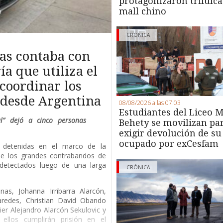
protagonizaron trifulca
mall chino
CRÓNICA
as contaba con
a que utiliza el
coordinar los
s desde Argentina
08/08/2026 a las 07:03
Estudiantes del Liceo M
al” dejó a cinco personas
Behety se movilizan pa
exigir devolución de su
ocupado por exCesfam
s detenidas en el marco de la
 de los grandes contrabandos de
, detectados luego de una larga
CRÓNICA
nas, Johanna Irribarra Alarcón,
aredes, Christian David Obando
vier Alejandro Alarcón Sekulovic y
ellos cumplirán prisión en el