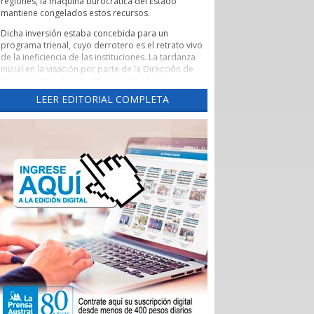
regiones, la máquina burocrática del Estado
mantiene congelados estos recursos.
Dicha inversión estaba concebida para un
programa trienal, cuyo derrotero es el retrato vivo
de la ineficiencia de las instituciones. La tardanza
inicial en la visación por parte de la Dirección de
Presupuestos (Dipres) durante 2024 forzó a
someter nuevamente los fondos a votación en
LEER EDITORIAL COMPLETA
2025 ante un Core renovado por las elecciones.
Tras un rechazo inicial y su posterior
reaprobación, el proyecto volvió a quedar
empantanado en una interminable maraña de
objeciones y revisiones de la Contraloría General
de la República.
Suelen verse estos roces entre ministerios,
gobernaciones y la Contraloría como lejanas
batallas leguleyas que solo interesan a la clase
política. Sin embargo, en una región como
Magallanes, la parálisis de los recursos públicos
tiene una traslación directa a la economía regional.
El plan de Corfo estaba diseñado para atender a
un universo de 1.485 empresas y emprendedores
locales que tributan en primera categoría. Cada
uno de estos proyectos representaba una fuente
de empleo directo o una cadena de