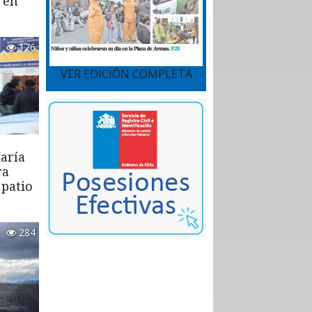
 en
176
VER EDICIÓN COMPLETA
aría
ra
 patio
284