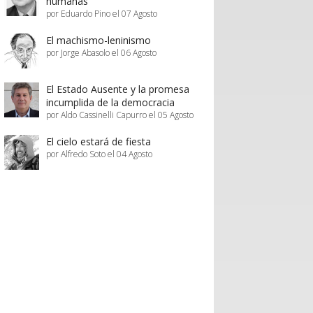
humanas
por Eduardo Pino el 07 Agosto
El machismo-leninismo
por Jorge Abasolo el 06 Agosto
El Estado Ausente y la promesa
incumplida de la democracia
por Aldo Cassinelli Capurro el 05 Agosto
El cielo estará de fiesta
por Alfredo Soto el 04 Agosto