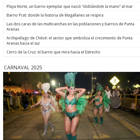
de estos 
Playa Norte, un barrio ejemplar que nació “doblándole la mano” al mar
hoy está m
anunció un
Barrio Prat: donde la historia de Magallanes se respira
prometió: 
Las dos caras de las multicanchas en las poblaciones y barrios de Punta
todos los
Arenas
implacable
anunció q
Archipiélago de Chiloé: el sector que simboliza el crecimiento de Punta
recuperar
Arenas hacia el sur
campaña, y
condenar a
Cerro de la Cruz: el barrio que mira hacia el Estrecho
biobiochil
CARNAVAL 2025