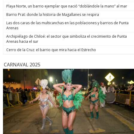
de estos 
Playa Norte, un barrio ejemplar que nació “doblándole la mano” al mar
hoy está m
anunció un
Barrio Prat: donde la historia de Magallanes se respira
prometió: 
Las dos caras de las multicanchas en las poblaciones y barrios de Punta
todos los
Arenas
implacable
anunció q
Archipiélago de Chiloé: el sector que simboliza el crecimiento de Punta
recuperar
Arenas hacia el sur
campaña, y
condenar a
Cerro de la Cruz: el barrio que mira hacia el Estrecho
biobiochil
CARNAVAL 2025