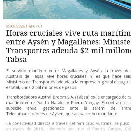
05/08/2026 a las 07:01
Horas cruciales vive ruta maríti
entre Aysén y Magallanes: Ministe
Transportes adeuda $2 mil millon
Tabsa
E
l servicio marítimo entre Magallanes y Aysén, a través del 
Australis de Tabsa, vive horas cruciales. Y, es que hace sei
Ministerio de Transportes adeuda a la empresa regional el pago d
estatal, unos 2 mil millones de pesos.
Transbordadora Austral Broom S.A. (Tabsa) es la encargada de cub
marítima entre Puerto Natales y Puerto Yungay. El contrato di
subsidio anual gestionado ante la seremi de Tran
Telecomunicaciones de Aysén, que actúa como mandante.
La conectividad directa a través del ferri Crux Australis, se pus
en mayo de 2016, cubriendo por mar el Puerto Yungay, Cale