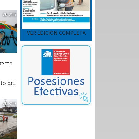
215
VER EDICIÓN COMPLETA
yecto
to del
319