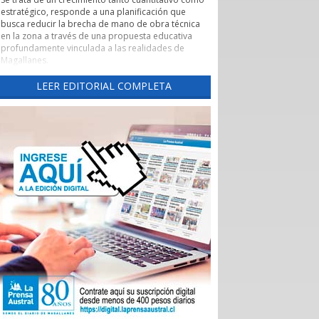
estratégico, responde a una planificación que
busca reducir la brecha de mano de obra técnica
en la zona a través de una propuesta educativa
profundamente vinculada a las realidades de
Magallanes.
Evaluación de pertinencia y conexión con el sector
LEER EDITORIAL COMPLETA
productivo forman parte de uno de los pilares de
esta nueva etapa. Según lo explicado por la
rectora, el CFT ha alineado sus programas con las
necesidades reales de los sectores productivos y
de servicios de la región, asegurando que los
egresados cuenten con una inserción laboral
efectiva y que la formación no derive en una
saturación del mercado, sino en una respuesta a
demandas insatisfechas. Carreras como
Instrumentación y Control de Procesos Industriales
y Logística con mención en Operaciones
Portuarias, que se impartirán tanto en la capital
regional como en Puerto Natales, son ejemplos
claros de formación técnica orientada a los
desafíos productivos actuales.
También cabe destacar la expansión territorial,
con las nuevas sedes en Punta Arenas y Puerto
Natales.