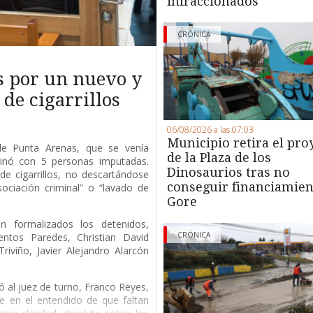
infraccionados
CRÓNICA
s por un nuevo y
de cigarrillos
06/08/2026 a las 07:03
Municipio retira el pro
 de Punta Arenas, que se venía
de la Plaza de los
minó con 5 personas imputadas.
Dinosaurios tras no
de cigarrillos, no descartándose
conseguir financiamien
ociación criminal” o “lavado de
Gore
 formalizados los detenidos,
CRÓNICA
entos Paredes, Christian David
riviño, Javier Alejandro Alarcón
ió al juez de turno, Franco Reyes,
e en el entendido de que faltan