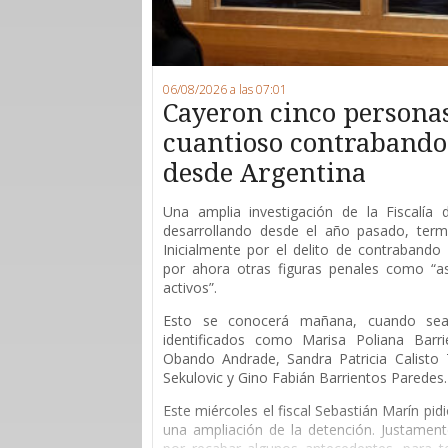
06/08/2026 a las 07:01
Cayeron cinco persona
cuantioso contrabando 
desde Argentina
Una amplia investigación de la Fiscalía
desarrollando desde el año pasado, ter
Inicialmente por el delito de contrabando 
por ahora otras figuras penales como “as
activos”.
Esto se conocerá mañana, cuando sean
identificados como Marisa Poliana Barri
Obando Andrade, Sandra Patricia Calisto T
Sekulovic y Gino Fabián Barrientos Paredes.
Este miércoles el fiscal Sebastián Marín pid
una ampliación de la detención. Justament