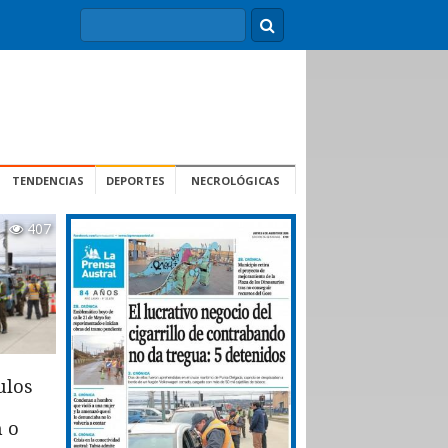
TENDENCIAS
DEPORTES
NECROLÓGICAS
407
ulos
n o