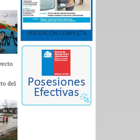
273
VER EDICIÓN COMPLETA
yecto
to del
465