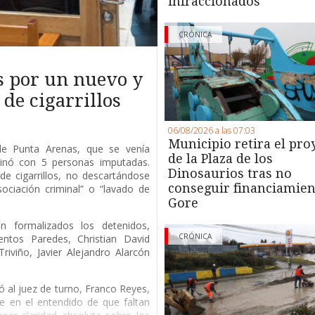
infraccionados
CRÓNICA
s por un nuevo y
de cigarrillos
06/08/2026 a las 07:03
Municipio retira el pro
 de Punta Arenas, que se venía
de la Plaza de los
minó con 5 personas imputadas.
Dinosaurios tras no
de cigarrillos, no descartándose
conseguir financiamien
ociación criminal” o “lavado de
Gore
 formalizados los detenidos,
CRÓNICA
entos Paredes, Christian David
riviño, Javier Alejandro Alarcón
ió al juez de turno, Franco Reyes,
e en el entendido de que faltan