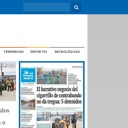
TENDENCIAS
DEPORTES
NECROLÓGICAS
552
ulos
n o