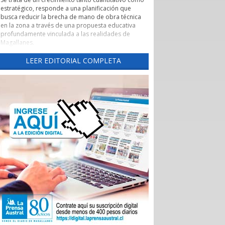
estratégico, responde a una planificación que
busca reducir la brecha de mano de obra técnica
en la zona a través de una propuesta educativa
profundamente vinculada a las realidades de
Magallanes.
Evaluación de pertinencia y conexión con el sector
LEER EDITORIAL COMPLETA
productivo forman parte de uno de los pilares de
esta nueva etapa. Según lo explicado por la
rectora, el CFT ha alineado sus programas con las
necesidades reales de los sectores productivos y
de servicios de la región, asegurando que los
egresados cuenten con una inserción laboral
efectiva y que la formación no derive en una
saturación del mercado, sino en una respuesta a
demandas insatisfechas. Carreras como
Instrumentación y Control de Procesos Industriales
y Logística con mención en Operaciones
Portuarias, que se impartirán tanto en la capital
regional como en Puerto Natales, son ejemplos
claros de formación técnica orientada a los
desafíos productivos actuales.
También cabe destacar la expansión territorial,
con las nuevas sedes en Punta Arenas y Puerto
Natales.