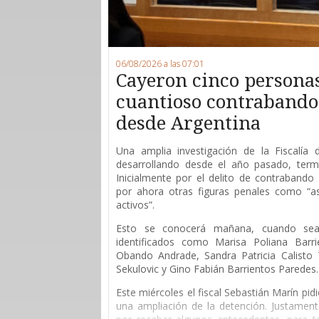
06/08/2026 a las 07:01
Cayeron cinco persona
cuantioso contrabando 
desde Argentina
Una amplia investigación de la Fiscalía
desarrollando desde el año pasado, ter
Inicialmente por el delito de contrabando 
por ahora otras figuras penales como “as
activos”.
Esto se conocerá mañana, cuando sean
identificados como Marisa Poliana Barri
Obando Andrade, Sandra Patricia Calisto T
Sekulovic y Gino Fabián Barrientos Paredes.
Este miércoles el fiscal Sebastián Marín pid
una ampliación de la detención. Justament