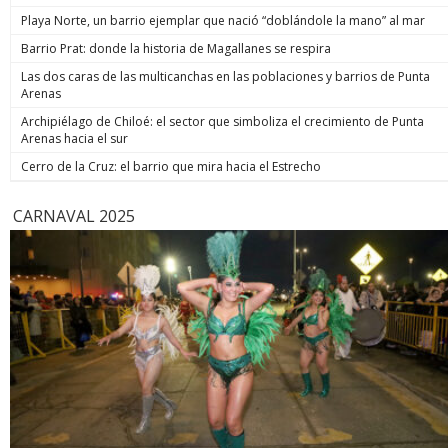
de estos enormes avances en números hay una familia que
indicó. Co
Playa Norte, un barrio ejemplar que nació “doblándole la mano” al mar
hoy está más tranquila”, afirmó. Luego, el jefe de Estado
anunció un paso adicional para recuperar la seguridad y
Barrio Prat: donde la historia de Magallanes se respira
prometió: “Vamos a perseguir, capturar, juzgar y condenar a
Las dos caras de las multicanchas en las poblaciones y barrios de Punta
todos los que buscan destruir nuestra sociedad. Seremos
Arenas
implacables. No habrá excusas ni treguas“. El Presidente
anunció que su gobierno dará un paso adicional para
Archipiélago de Chiloé: el sector que simboliza el crecimiento de Punta
recuperar la seguridad, tal como se comprometió en
Arenas hacia el sur
campaña, y aseguró que van a “perseguir, capturar, juzgar y
condenar a todos los que buscan destruir nuestra sociedad”.
Cerro de la Cruz: el barrio que mira hacia el Estrecho
biobiochile.cl
CARNAVAL 2025