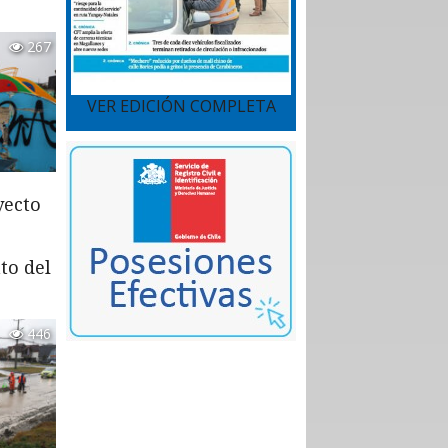
267
VER EDICIÓN COMPLETA
yecto
to del
446