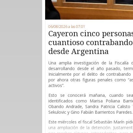
06/08/2026 a las 07:01
Cayeron cinco persona
cuantioso contrabando 
desde Argentina
Una amplia investigación de la Fiscalía
desarrollando desde el año pasado, ter
Inicialmente por el delito de contrabando 
por ahora otras figuras penales como “as
activos”.
Esto se conocerá mañana, cuando sean
identificados como Marisa Poliana Barri
Obando Andrade, Sandra Patricia Calisto T
Sekulovic y Gino Fabián Barrientos Paredes.
Este miércoles el fiscal Sebastián Marín pid
una ampliación de la detención. Justament