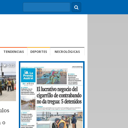
TENDENCIAS
DEPORTES
NECROLÓGICAS
535
ulos
n o