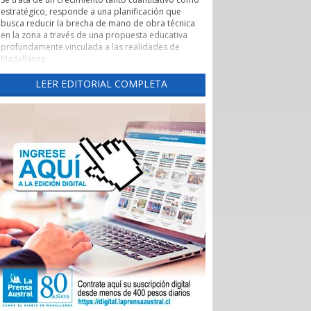
estratégico, responde a una planificación que
busca reducir la brecha de mano de obra técnica
en la zona a través de una propuesta educativa
profundamente vinculada a las realidades de
Magallanes.
Evaluación de pertinencia y conexión con el sector
LEER EDITORIAL COMPLETA
productivo forman parte de uno de los pilares de
esta nueva etapa. Según lo explicado por la
rectora, el CFT ha alineado sus programas con las
necesidades reales de los sectores productivos y
de servicios de la región, asegurando que los
egresados cuenten con una inserción laboral
efectiva y que la formación no derive en una
saturación del mercado, sino en una respuesta a
demandas insatisfechas. Carreras como
Instrumentación y Control de Procesos Industriales
y Logística con mención en Operaciones
Portuarias, que se impartirán tanto en la capital
regional como en Puerto Natales, son ejemplos
claros de formación técnica orientada a los
desafíos productivos actuales.
También cabe destacar la expansión territorial,
con las nuevas sedes en Punta Arenas y Puerto
Natales.