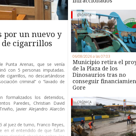
infraccionados
CRÓNICA
s por un nuevo y
de cigarrillos
06/08/2026 a las 07:03
Municipio retira el pro
 de Punta Arenas, que se venía
de la Plaza de los
minó con 5 personas imputadas.
Dinosaurios tras no
de cigarrillos, no descartándose
conseguir financiamien
ociación criminal” o “lavado de
Gore
 formalizados los detenidos,
CRÓNICA
entos Paredes, Christian David
riviño, Javier Alejandro Alarcón
ió al juez de turno, Franco Reyes,
e en el entendido de que faltan