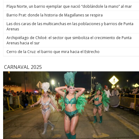
de estos 
Playa Norte, un barrio ejemplar que nació “doblándole la mano” al mar
hoy está m
anunció un
Barrio Prat: donde la historia de Magallanes se respira
prometió: 
Las dos caras de las multicanchas en las poblaciones y barrios de Punta
todos los
Arenas
implacable
anunció q
Archipiélago de Chiloé: el sector que simboliza el crecimiento de Punta
recuperar
Arenas hacia el sur
campaña, y
condenar a
Cerro de la Cruz: el barrio que mira hacia el Estrecho
biobiochil
CARNAVAL 2025