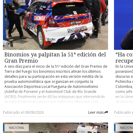
contra un buque cisterna de su compañía petrolera ADNOC,
habilitaci
accidente y determinar eventuales responsabilidades. Su
atribuido a Irán. Con información de Infobae
trabajos, 
control de detención quedó fijado para este domingo.
domingo un
cuenten co
pocos kiló
el person
desplegad
acceder po
existente 
cerrado de
y Argentin
Binomios ya palpitan la 51ª edición del
“Ha co
fronterizo
Gran Premio
recupe
A seis días para el inicio de la 51ª edición del Gran Premio de
En la Univ
Tierra del Fuego los binomios inscritos afinan los últimos
posesionó
detalles para su participación en esta versión inédita de la
discurso e
prueba automovilística que organizan en conjunto la
Pichincha 
Asociación Deportiva Local Fueguina de Automovilismo
Colombia, 
(Adelfa) de Porvenir y el Automóvil Club de Río Grande
como jefe
(ACRG). Finalmente serán 60 las máquinas que intervendrán
en la Univ
en esta tradicional carrera que todos los años une a las
declaracio
ciudades de Porvenir y Río Grande en trayectos de ida y
tiene un o
vuelta, con partida y llegada este año en la capital fueguina.
nacional” 
Publicado el 09/08/2026
Leer más
Publicado 
Como es ya conocido, para esta versión los organizadores
país. En e
determinaron que la carrera se dispute por etapas,
ciudadano
114
reemplazando lo que se realizaba hasta la edición pasada
Ha comenz
NACIONAL
NACION
que era de bandera a bandera y sin detenciones entremedio
autoridad 