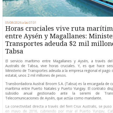
05/08/2026 a las 07:01
Horas cruciales vive ruta maríti
entre Aysén y Magallanes: Ministe
Transportes adeuda $2 mil millon
Tabsa
E
l servicio marítimo entre Magallanes y Aysén, a través del 
Australis de Tabsa, vive horas cruciales. Y, es que hace sei
Ministerio de Transportes adeuda a la empresa regional el pago d
estatal, unos 2 mil millones de pesos.
Transbordadora Austral Broom S.A. (Tabsa) es la encargada de cub
marítima entre Puerto Natales y Puerto Yungay. El contrato di
subsidio anual gestionado ante la seremi de Tran
Telecomunicaciones de Aysén, que actúa como mandante.
La conectividad directa a través del ferri Crux Australis, se pus
en mayo de 2016, cubriendo por mar el Puerto Yungay, Cale