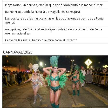
de estos enormes avances en números hay una familia que
indicó. Co
Playa Norte, un barrio ejemplar que nació “doblándole la mano” al mar
hoy está más tranquila”, afirmó. Luego, el jefe de Estado
anunció un paso adicional para recuperar la seguridad y
Barrio Prat: donde la historia de Magallanes se respira
prometió: “Vamos a perseguir, capturar, juzgar y condenar a
Las dos caras de las multicanchas en las poblaciones y barrios de Punta
todos los que buscan destruir nuestra sociedad. Seremos
Arenas
implacables. No habrá excusas ni treguas“. El Presidente
anunció que su gobierno dará un paso adicional para
Archipiélago de Chiloé: el sector que simboliza el crecimiento de Punta
recuperar la seguridad, tal como se comprometió en
Arenas hacia el sur
campaña, y aseguró que van a “perseguir, capturar, juzgar y
condenar a todos los que buscan destruir nuestra sociedad”.
Cerro de la Cruz: el barrio que mira hacia el Estrecho
biobiochile.cl
CARNAVAL 2025