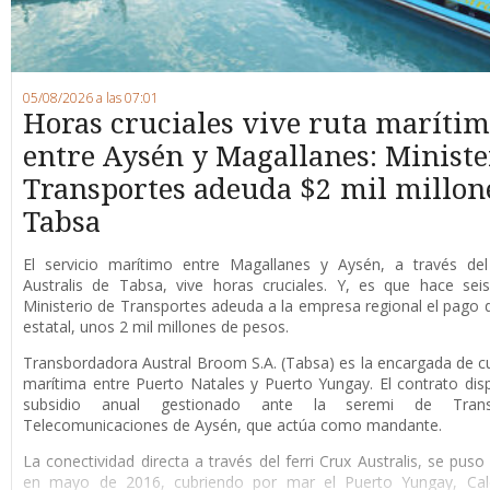
05/08/2026 a las 07:01
Horas cruciales vive ruta maríti
entre Aysén y Magallanes: Ministe
Transportes adeuda $2 mil millon
Tabsa
E
l servicio marítimo entre Magallanes y Aysén, a través del 
Australis de Tabsa, vive horas cruciales. Y, es que hace sei
Ministerio de Transportes adeuda a la empresa regional el pago d
estatal, unos 2 mil millones de pesos.
Transbordadora Austral Broom S.A. (Tabsa) es la encargada de cub
marítima entre Puerto Natales y Puerto Yungay. El contrato di
subsidio anual gestionado ante la seremi de Tran
Telecomunicaciones de Aysén, que actúa como mandante.
La conectividad directa a través del ferri Crux Australis, se pus
en mayo de 2016, cubriendo por mar el Puerto Yungay, Cale