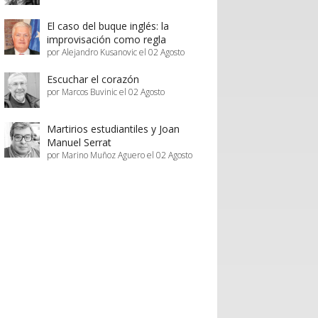
seguridad asistencial están en juego.
El caso del buque inglés: la
improvisación como regla
por Alejandro Kusanovic el 02 Agosto
Escuchar el corazón
por Marcos Buvinic el 02 Agosto
Martirios estudiantiles y Joan
Manuel Serrat
por Marino Muñoz Aguero el 02 Agosto