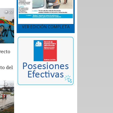
22
VER EDICIÓN COMPLETA
yecto
to del
24