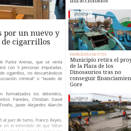
infraccionados
CRÓNICA
s por un nuevo y
de cigarrillos
06/08/2026 a las 07:03
Municipio retira el pro
 de Punta Arenas, que se venía
de la Plaza de los
minó con 5 personas imputadas.
Dinosaurios tras no
de cigarrillos, no descartándose
conseguir financiamien
ociación criminal” o “lavado de
Gore
 formalizados los detenidos,
CRÓNICA
entos Paredes, Christian David
riviño, Javier Alejandro Alarcón
ió al juez de turno, Franco Reyes,
e en el entendido de que faltan