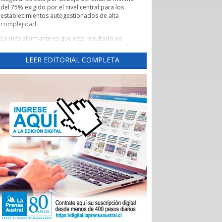
del 75% exigido por el nivel central para los
establecimientos autogestionados de alta
complejidad.
Lo más alarmante es que este resultado no
constituye una sorpresa aislada. Ya en julio de este
año este diario había advertido una tendencia
LEER EDITORIAL COMPLETA
preocupante, cuando un reporte de la Evaluación
de los Establecimientos Autogestionados en Red
(EAR) situó al principal recinto asistencial de la
región con un crítico 65,3% de cumplimiento al
corte de abril de 2026.
Un aspecto preocupante de aquel reporte fue la
brusca caída del indicador las Garantías Explícitas
de Salud (Ges), que otorga cobertura obligatoria a
través de Fonasa e Isapres para 90 problemas de
sanitarios, “asegurando” derechos claros de
atención médica.
Durante el año pasado, este indicador se mantuvo
en alrededor del 90%, pero cayó de 92,7% en
noviembre a 74% en diciembre, para desplomarse
a 34,3% en enero.
En aquella ocasión, las autoridades locales
atribuyeron el deterioro a problemas