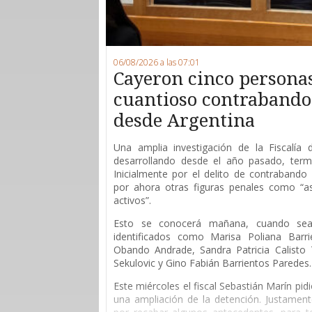
06/08/2026 a las 07:01
Cayeron cinco persona
cuantioso contrabando 
desde Argentina
Una amplia investigación de la Fiscalía
desarrollando desde el año pasado, ter
Inicialmente por el delito de contrabando 
por ahora otras figuras penales como “as
activos”.
Esto se conocerá mañana, cuando sean
identificados como Marisa Poliana Barri
Obando Andrade, Sandra Patricia Calisto T
Sekulovic y Gino Fabián Barrientos Paredes.
Este miércoles el fiscal Sebastián Marín pid
una ampliación de la detención. Justament