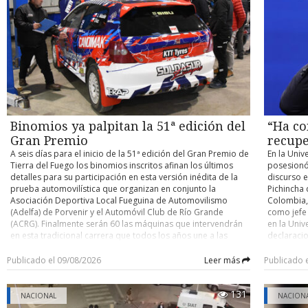
contra un buque cisterna de su compañía petrolera ADNOC,
habilitaci
accidente y determinar eventuales responsabilidades. Su
atribuido a Irán. Con información de Infobae
trabajos, 
control de detención quedó fijado para este domingo.
domingo un
cuenten co
pocos kiló
el person
desplegad
acceder po
existente 
cerrado de
y Argentin
Binomios ya palpitan la 51ª edición del
“Ha co
fronterizo
Gran Premio
recupe
A seis días para el inicio de la 51ª edición del Gran Premio de
En la Univ
Tierra del Fuego los binomios inscritos afinan los últimos
posesionó
detalles para su participación en esta versión inédita de la
discurso e
prueba automovilística que organizan en conjunto la
Pichincha 
Asociación Deportiva Local Fueguina de Automovilismo
Colombia, 
(Adelfa) de Porvenir y el Automóvil Club de Río Grande
como jefe
(ACRG). Finalmente serán 60 las máquinas que intervendrán
en la Univ
en esta tradicional carrera que todos los años une a las
declaracio
ciudades de Porvenir y Río Grande en trayectos de ida y
tiene un o
vuelta, con partida y llegada este año en la capital fueguina.
nacional” 
Publicado el 09/08/2026
Leer más
Publicado 
Como es ya conocido, para esta versión los organizadores
país. En e
determinaron que la carrera se dispute por etapas,
ciudadano
131
reemplazando lo que se realizaba hasta la edición pasada
Ha comenz
NACIONAL
NACION
que era de bandera a bandera y sin detenciones entremedio
autoridad 