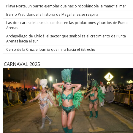
de estos 
Playa Norte, un barrio ejemplar que nació “doblándole la mano” al mar
hoy está m
anunció un
Barrio Prat: donde la historia de Magallanes se respira
prometió: 
Las dos caras de las multicanchas en las poblaciones y barrios de Punta
todos los
Arenas
implacable
anunció q
Archipiélago de Chiloé: el sector que simboliza el crecimiento de Punta
recuperar
Arenas hacia el sur
campaña, y
condenar a
Cerro de la Cruz: el barrio que mira hacia el Estrecho
biobiochil
CARNAVAL 2025