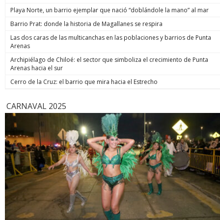
de estos 
Playa Norte, un barrio ejemplar que nació “doblándole la mano” al mar
hoy está m
anunció un
Barrio Prat: donde la historia de Magallanes se respira
prometió: 
Las dos caras de las multicanchas en las poblaciones y barrios de Punta
todos los
Arenas
implacable
anunció q
Archipiélago de Chiloé: el sector que simboliza el crecimiento de Punta
recuperar
Arenas hacia el sur
campaña, y
condenar a
Cerro de la Cruz: el barrio que mira hacia el Estrecho
biobiochil
CARNAVAL 2025