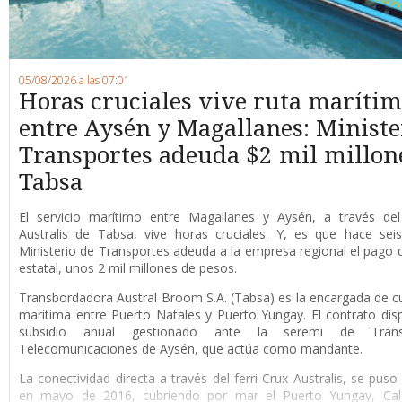
05/08/2026 a las 07:01
Horas cruciales vive ruta maríti
entre Aysén y Magallanes: Ministe
Transportes adeuda $2 mil millon
Tabsa
E
l servicio marítimo entre Magallanes y Aysén, a través del 
Australis de Tabsa, vive horas cruciales. Y, es que hace sei
Ministerio de Transportes adeuda a la empresa regional el pago d
estatal, unos 2 mil millones de pesos.
Transbordadora Austral Broom S.A. (Tabsa) es la encargada de cub
marítima entre Puerto Natales y Puerto Yungay. El contrato di
subsidio anual gestionado ante la seremi de Tran
Telecomunicaciones de Aysén, que actúa como mandante.
La conectividad directa a través del ferri Crux Australis, se pus
en mayo de 2016, cubriendo por mar el Puerto Yungay, Cale