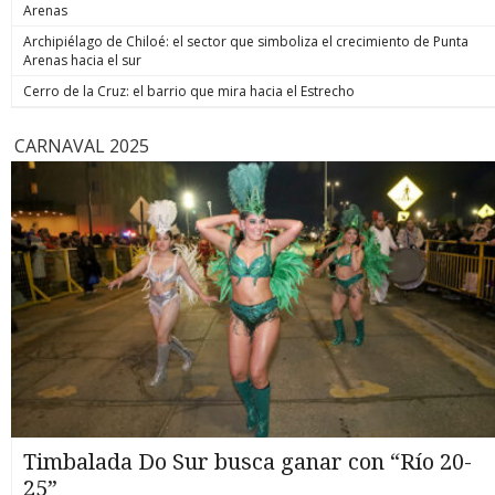
confianza 
Arenas
y las auto
Archipiélago de Chiloé: el sector que simboliza el crecimiento de Punta
Criteria E
Arenas hacia el sur
malas noti
de los enc
Cerro de la Cruz: el barrio que mira hacia el Estrecho
Antonio K
puntos me
rumbo que
CARNAVAL 2025
siente que
el 53% qu
republica
bajando al
situación
estará me
escenario 
Timbalada Do Sur busca ganar con “Río 20-
25”