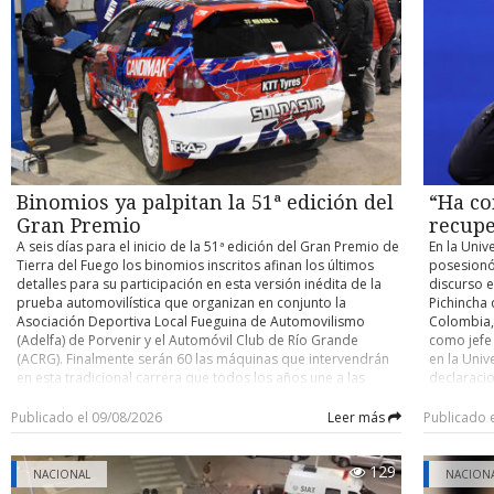
contra un buque cisterna de su compañía petrolera ADNOC,
habilitaci
accidente y determinar eventuales responsabilidades. Su
atribuido a Irán. Con información de Infobae
trabajos, 
control de detención quedó fijado para este domingo.
domingo un
cuenten co
pocos kiló
el person
desplegad
acceder po
existente 
cerrado de
y Argentin
Binomios ya palpitan la 51ª edición del
“Ha co
fronterizo
Gran Premio
recupe
A seis días para el inicio de la 51ª edición del Gran Premio de
En la Univ
Tierra del Fuego los binomios inscritos afinan los últimos
posesionó
detalles para su participación en esta versión inédita de la
discurso e
prueba automovilística que organizan en conjunto la
Pichincha 
Asociación Deportiva Local Fueguina de Automovilismo
Colombia, 
(Adelfa) de Porvenir y el Automóvil Club de Río Grande
como jefe
(ACRG). Finalmente serán 60 las máquinas que intervendrán
en la Univ
en esta tradicional carrera que todos los años une a las
declaracio
ciudades de Porvenir y Río Grande en trayectos de ida y
tiene un o
vuelta, con partida y llegada este año en la capital fueguina.
nacional” 
Publicado el 09/08/2026
Leer más
Publicado 
Como es ya conocido, para esta versión los organizadores
país. En e
determinaron que la carrera se dispute por etapas,
ciudadano
129
reemplazando lo que se realizaba hasta la edición pasada
Ha comenz
NACIONAL
NACION
que era de bandera a bandera y sin detenciones entremedio
autoridad 