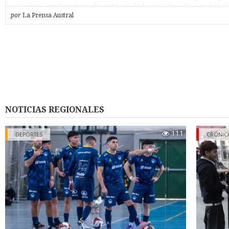
complejo penitenciario de esta ciudad- Inicialmente por los 
plazo que se fijaron para el cierre de la investigación.
por
La Prensa Austral
Cada uno cumplía diferentes roles dentro de la organización.
presuntos delitos a investigar figuran contrabando aduanero,
criminal y lavado de activos.
La investigación permitió la incautación de 56.608 cajetillas de c
procedentes de la República Argentina, avaluados en 161 millone
Según dio cuenta la fiscal durante la audiencia, como líd
organización figuraba Gino Barrientos, quien planificaba los
NOTICIAS REGIONALES
previo al viaje a Tierra del Fuego para ir a buscar el tabaco de co
Generalmente concurría acompañado de Javier Alarcón. Y 
111
DEPORTES
CRÓNIC
oportunidades con Christian Obando.
Mientras que Marisa Barrientos, hermana de Gino, se encargaba
o guardar en una bodega que tenía en su casa de calle Hornillas, 
tapados para que no se viera nada desde el exterior, sobre el 
cigarrillos.
La segunda mujer, Sandra Calisto, al igual que Obando cumplían
entrega de los vehículos que utilizaban para ir a buscar las
cigarrillos a Tierra del Fuego, además de apoyar en la venta de l