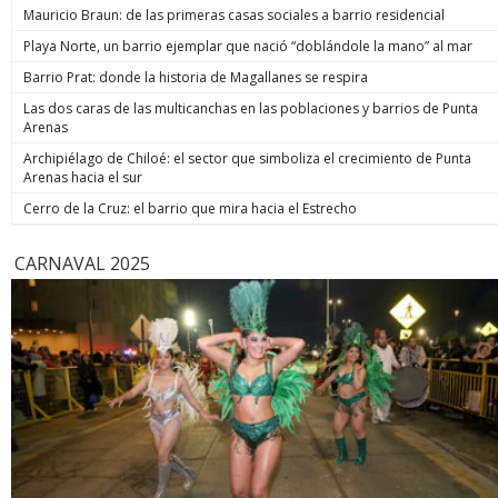
neurocientífica Lori Marino, fundadora del Whale Sanctuary
desproteg
Mauricio Braun: de las primeras casas sociales a barrio residencial
Project, sostuvo que esa proximidad puede interpretarse
que permit
como una señal de reconocimiento social dentro del grupo.
Playa Norte, un barrio ejemplar que nació “doblándole la mano” al mar
proponemo
Los cetáceos, conjunto que incluye a delfines y ballenas,
abrir una 
Barrio Prat: donde la historia de Magallanes se respira
mantienen vínculos complejos entre sus miembros y han
ha generad
sido observados en situaciones asociadas tanto al
institucio
Las dos caras de las multicanchas en las poblaciones y barrios de Punta
nacimiento como a la muerte. The New York Times recordó
normativa 
Arenas
que este tipo de comportamientos ya había llamado la
también en
atención en otros casos conocidos. En 2018, una orca
Archipiélago de Chiloé: el sector que simboliza el crecimiento de Punta
oportunos
llamada Tahlequah fue observada cerca de Columbia
Arenas hacia el sur
correspond
Británica, en Canadá, mientras cargaba a su cría muerta
el proyec
Cerro de la Cruz: el barrio que mira hacia el Estrecho
durante más de dos semanas a lo largo de más de 1.600
podría rev
kilómetros, un lapso que los científicos consideraron fuera
acoso labo
de lo habitual. La conducta no se limita a delfines y ballenas.
por la ley
CARNAVAL 2025
También existen registros de primates no humanos, entre
para las d
ellos chimpancés, gorilas y babuinos, que cargan durante
acusacion
días o semanas los cuerpos de sus crías muertas.
protección
T13/Infobae
Emol