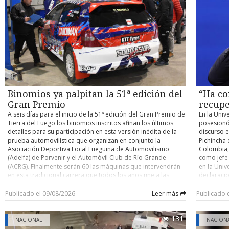
contra un buque cisterna de su compañía petrolera ADNOC,
habilitaci
accidente y determinar eventuales responsabilidades. Su
atribuido a Irán. Con información de Infobae
trabajos, 
control de detención quedó fijado para este domingo.
domingo un
cuenten co
pocos kiló
el person
desplegad
acceder po
existente 
cerrado de
y Argentin
Binomios ya palpitan la 51ª edición del
“Ha co
fronterizo
Gran Premio
recupe
A seis días para el inicio de la 51ª edición del Gran Premio de
En la Univ
Tierra del Fuego los binomios inscritos afinan los últimos
posesionó
detalles para su participación en esta versión inédita de la
discurso e
prueba automovilística que organizan en conjunto la
Pichincha 
Asociación Deportiva Local Fueguina de Automovilismo
Colombia, 
(Adelfa) de Porvenir y el Automóvil Club de Río Grande
como jefe
(ACRG). Finalmente serán 60 las máquinas que intervendrán
en la Univ
en esta tradicional carrera que todos los años une a las
declaracio
ciudades de Porvenir y Río Grande en trayectos de ida y
tiene un o
vuelta, con partida y llegada este año en la capital fueguina.
nacional” 
Publicado el 09/08/2026
Leer más
Publicado 
Como es ya conocido, para esta versión los organizadores
país. En e
determinaron que la carrera se dispute por etapas,
ciudadano
131
reemplazando lo que se realizaba hasta la edición pasada
Ha comenz
NACIONAL
NACION
que era de bandera a bandera y sin detenciones entremedio
autoridad 