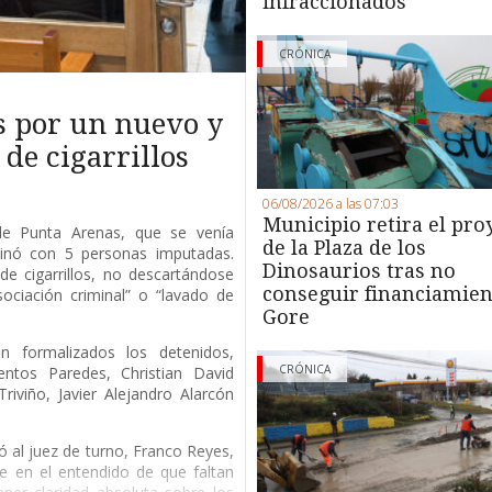
infraccionados
CRÓNICA
s por un nuevo y
de cigarrillos
06/08/2026 a las 07:03
Municipio retira el pro
 de Punta Arenas, que se venía
de la Plaza de los
minó con 5 personas imputadas.
Dinosaurios tras no
de cigarrillos, no descartándose
conseguir financiamien
ociación criminal” o “lavado de
Gore
 formalizados los detenidos,
CRÓNICA
entos Paredes, Christian David
riviño, Javier Alejandro Alarcón
ió al juez de turno, Franco Reyes,
e en el entendido de que faltan