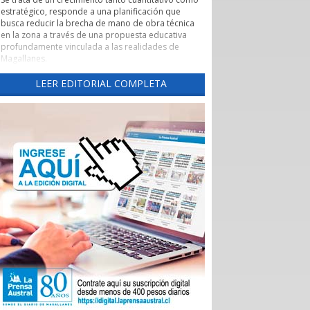
estratégico, responde a una planificación que
busca reducir la brecha de mano de obra técnica
en la zona a través de una propuesta educativa
profundamente vinculada a las realidades de
Magallanes.
Evaluación de pertinencia y conexión con el sector
LEER EDITORIAL COMPLETA
productivo forman parte de uno de los pilares de
esta nueva etapa. Según lo explicado por la
rectora, el CFT ha alineado sus programas con las
necesidades reales de los sectores productivos y
de servicios de la región, asegurando que los
egresados cuenten con una inserción laboral
efectiva y que la formación no derive en una
saturación del mercado, sino en una respuesta a
demandas insatisfechas. Carreras como
Instrumentación y Control de Procesos Industriales
y Logística con mención en Operaciones
Portuarias, que se impartirán tanto en la capital
regional como en Puerto Natales, son ejemplos
claros de formación técnica orientada a los
desafíos productivos actuales.
También cabe destacar la expansión territorial,
con las nuevas sedes en Punta Arenas y Puerto
Natales.