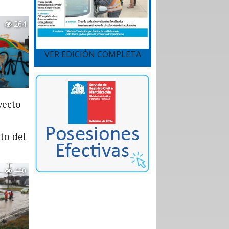
264
VER EDICIÓN COMPLETA
yecto
to del
440