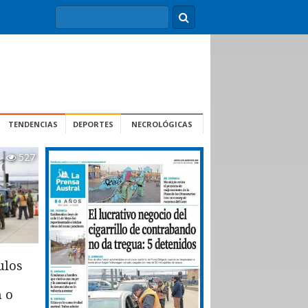
TENDENCIAS
DEPORTES
NECROLÓGICAS
527
ulos
n o