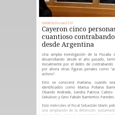
06/08/2026 a las 07:01
Cayeron cinco persona
cuantioso contrabando 
desde Argentina
Una amplia investigación de la Fiscalía
desarrollando desde el año pasado, ter
Inicialmente por el delito de contrabando 
por ahora otras figuras penales como “as
activos”.
Esto se conocerá mañana, cuando sean
identificados como Marisa Poliana Barri
Obando Andrade, Sandra Patricia Calisto T
Sekulovic y Gino Fabián Barrientos Paredes.
Este miércoles el fiscal Sebastián Marín pid
una ampliación de la detención. Justament