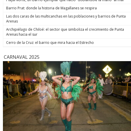
hoy está m
anunció un
Barrio Prat: donde la historia de Magallanes se respira
prometió: 
Las dos caras de las multicanchas en las poblaciones y barrios de Punta
todos los
Arenas
implacable
anunció q
Archipiélago de Chiloé: el sector que simboliza el crecimiento de Punta
recuperar
Arenas hacia el sur
campaña, y
condenar a
Cerro de la Cruz: el barrio que mira hacia el Estrecho
biobiochil
CARNAVAL 2025