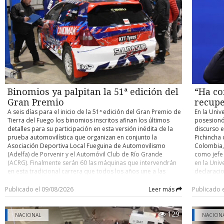
contra un buque cisterna de su compañía petrolera ADNOC,
habilitaci
accidente y determinar eventuales responsabilidades. Su
atribuido a Irán. Con información de Infobae
trabajos, 
control de detención quedó fijado para este domingo.
domingo un
cuenten co
pocos kiló
el person
desplegad
acceder po
existente 
cerrado de
y Argentin
Binomios ya palpitan la 51ª edición del
“Ha co
fronterizo
Gran Premio
recupe
A seis días para el inicio de la 51ª edición del Gran Premio de
En la Univ
Tierra del Fuego los binomios inscritos afinan los últimos
posesionó
detalles para su participación en esta versión inédita de la
discurso e
prueba automovilística que organizan en conjunto la
Pichincha 
Asociación Deportiva Local Fueguina de Automovilismo
Colombia, 
(Adelfa) de Porvenir y el Automóvil Club de Río Grande
como jefe
(ACRG). Finalmente serán 60 las máquinas que intervendrán
en la Univ
en esta tradicional carrera que todos los años une a las
declaracio
ciudades de Porvenir y Río Grande en trayectos de ida y
tiene un o
vuelta, con partida y llegada este año en la capital fueguina.
nacional” 
Publicado el 09/08/2026
Leer más
Publicado 
Como es ya conocido, para esta versión los organizadores
país. En e
determinaron que la carrera se dispute por etapas,
ciudadano
129
reemplazando lo que se realizaba hasta la edición pasada
Ha comenz
NACIONAL
NACION
que era de bandera a bandera y sin detenciones entremedio
autoridad 