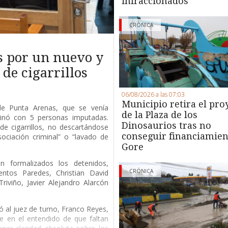
infraccionados
CRÓNICA
s por un nuevo y
de cigarrillos
06/08/2026 a las 07:03
Municipio retira el pro
 de Punta Arenas, que se venía
de la Plaza de los
minó con 5 personas imputadas.
Dinosaurios tras no
de cigarrillos, no descartándose
conseguir financiamien
ociación criminal” o “lavado de
Gore
 formalizados los detenidos,
CRÓNICA
entos Paredes, Christian David
riviño, Javier Alejandro Alarcón
ió al juez de turno, Franco Reyes,
e en el entendido de que faltan