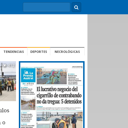
TENDENCIAS
DEPORTES
NECROLÓGICAS
412
ulos
n o