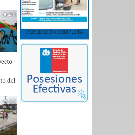
216
VER EDICIÓN COMPLETA
yecto
to del
325