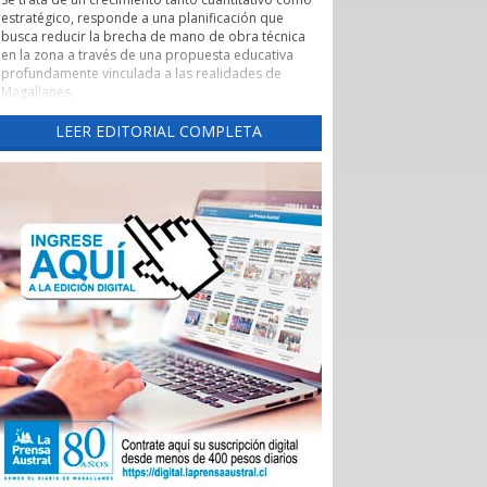
estratégico, responde a una planificación que
busca reducir la brecha de mano de obra técnica
en la zona a través de una propuesta educativa
profundamente vinculada a las realidades de
Magallanes.
Evaluación de pertinencia y conexión con el sector
LEER EDITORIAL COMPLETA
productivo forman parte de uno de los pilares de
esta nueva etapa. Según lo explicado por la
rectora, el CFT ha alineado sus programas con las
necesidades reales de los sectores productivos y
de servicios de la región, asegurando que los
egresados cuenten con una inserción laboral
efectiva y que la formación no derive en una
saturación del mercado, sino en una respuesta a
demandas insatisfechas. Carreras como
Instrumentación y Control de Procesos Industriales
y Logística con mención en Operaciones
Portuarias, que se impartirán tanto en la capital
regional como en Puerto Natales, son ejemplos
claros de formación técnica orientada a los
desafíos productivos actuales.
También cabe destacar la expansión territorial,
con las nuevas sedes en Punta Arenas y Puerto
Natales.