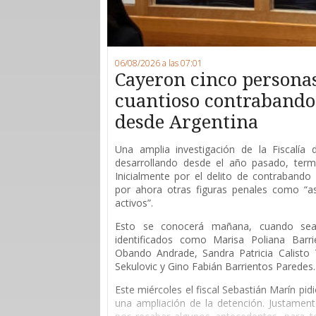
06/08/2026 a las 07:01
Cayeron cinco persona
cuantioso contrabando 
desde Argentina
Una amplia investigación de la Fiscalía
desarrollando desde el año pasado, ter
Inicialmente por el delito de contrabando 
por ahora otras figuras penales como “as
activos”.
Esto se conocerá mañana, cuando sean
identificados como Marisa Poliana Barri
Obando Andrade, Sandra Patricia Calisto T
Sekulovic y Gino Fabián Barrientos Paredes.
Este miércoles el fiscal Sebastián Marín pid
una ampliación de la detención. Justament