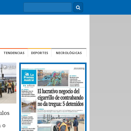
TENDENCIAS
DEPORTES
NECROLÓGICAS
234
ulos
n o