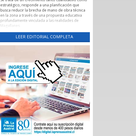
estratégico, responde a una planificación que
busca reducir la brecha de mano de obra técnica
en la zona a través de una propuesta educativa
profundamente vinculada a las realidades de
Magallanes.
Evaluación de pertinencia y conexión con el sector
LEER EDITORIAL COMPLETA
productivo forman parte de uno de los pilares de
esta nueva etapa. Según lo explicado por la
rectora, el CFT ha alineado sus programas con las
necesidades reales de los sectores productivos y
de servicios de la región, asegurando que los
egresados cuenten con una inserción laboral
efectiva y que la formación no derive en una
saturación del mercado, sino en una respuesta a
demandas insatisfechas. Carreras como
Instrumentación y Control de Procesos Industriales
y Logística con mención en Operaciones
Portuarias, que se impartirán tanto en la capital
regional como en Puerto Natales, son ejemplos
claros de formación técnica orientada a los
desafíos productivos actuales.
También cabe destacar la expansión territorial,
con las nuevas sedes en Punta Arenas y Puerto
Natales.