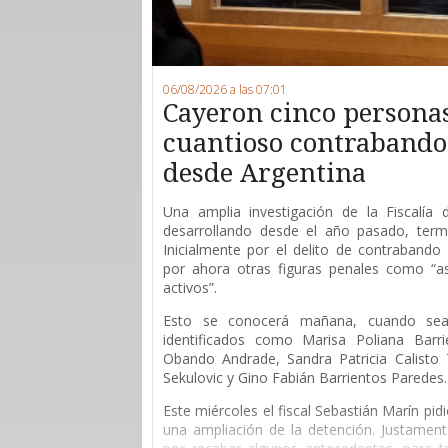
06/08/2026 a las 07:01
Cayeron cinco persona
cuantioso contrabando 
desde Argentina
Una amplia investigación de la Fiscalía
desarrollando desde el año pasado, ter
Inicialmente por el delito de contrabando 
por ahora otras figuras penales como “as
activos”.
Esto se conocerá mañana, cuando sean
identificados como Marisa Poliana Barri
Obando Andrade, Sandra Patricia Calisto T
Sekulovic y Gino Fabián Barrientos Paredes.
Este miércoles el fiscal Sebastián Marín pid
una ampliación de la detención. Justament