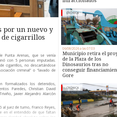
infraccionados
CRÓNICA
s por un nuevo y
de cigarrillos
06/08/2026 a las 07:03
Municipio retira el pro
 de Punta Arenas, que se venía
de la Plaza de los
minó con 5 personas imputadas.
Dinosaurios tras no
de cigarrillos, no descartándose
conseguir financiamien
ociación criminal” o “lavado de
Gore
 formalizados los detenidos,
CRÓNICA
entos Paredes, Christian David
riviño, Javier Alejandro Alarcón
ió al juez de turno, Franco Reyes,
e en el entendido de que faltan