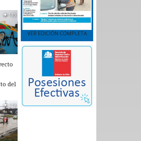
135
VER EDICIÓN COMPLETA
yecto
to del
119