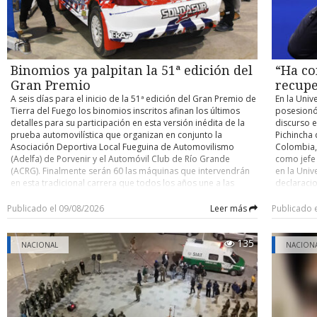
el person
desplegad
acceder po
existente 
cerrado de
y Argentin
Binomios ya palpitan la 51ª edición del
“Ha co
fronterizo
Gran Premio
recupe
A seis días para el inicio de la 51ª edición del Gran Premio de
En la Univ
Tierra del Fuego los binomios inscritos afinan los últimos
posesionó
detalles para su participación en esta versión inédita de la
discurso e
prueba automovilística que organizan en conjunto la
Pichincha 
Asociación Deportiva Local Fueguina de Automovilismo
Colombia, 
(Adelfa) de Porvenir y el Automóvil Club de Río Grande
como jefe
(ACRG). Finalmente serán 60 las máquinas que intervendrán
en la Univ
en esta tradicional carrera que todos los años une a las
declaracio
ciudades de Porvenir y Río Grande en trayectos de ida y
tiene un o
vuelta, con partida y llegada este año en la capital fueguina.
nacional” 
Publicado el 09/08/2026
Leer más
Publicado 
Como es ya conocido, para esta versión los organizadores
país. En e
determinaron que la carrera se dispute por etapas,
ciudadano
135
reemplazando lo que se realizaba hasta la edición pasada
Ha comenz
NACIONAL
NACION
que era de bandera a bandera y sin detenciones entremedio
autoridad 
del recorrido total. PARCIALIZADA Es así que la competencia
colombian
se parcializará en seis tramos cronometrados, tres el
quienes, e
sábado y otros tres el domingo, más otros sectores de
en otras o
enlaces y neutralizaciones en los que se deberá circular a
conviccion
velocidades controladas. Lo anterior se determinó, en gran
través del