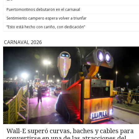
máquinas que obtengan los primeros lugares en cada
categoría, se efectuará la entrega de premios a partir de las
Puertomontinos debutaron en el carnaval
21,30 horas en el Centro Social Hijos de Chiloé, ubicado en
Sentimiento campero espera volver a triunfar
calle Damián Riobó 44.
“Esto está hecho con cariño, con dedicación”
CARNAVAL 2026
Wall-E superó curvas, baches y cables para
convertirse en una de las atracciones del