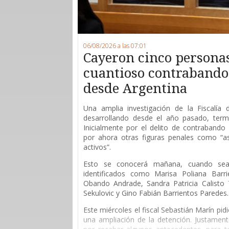
06/08/2026 a las 07:01
Cayeron cinco persona
cuantioso contrabando 
desde Argentina
Una amplia investigación de la Fiscalía
desarrollando desde el año pasado, ter
Inicialmente por el delito de contrabando 
por ahora otras figuras penales como “as
activos”.
Esto se conocerá mañana, cuando sean
identificados como Marisa Poliana Barri
Obando Andrade, Sandra Patricia Calisto T
Sekulovic y Gino Fabián Barrientos Paredes.
Este miércoles el fiscal Sebastián Marín pid
una ampliación de la detención. Justament