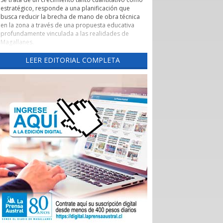
estratégico, responde a una planificación que
busca reducir la brecha de mano de obra técnica
en la zona a través de una propuesta educativa
profundamente vinculada a las realidades de
Magallanes.
Evaluación de pertinencia y conexión con el sector
LEER EDITORIAL COMPLETA
productivo forman parte de uno de los pilares de
esta nueva etapa. Según lo explicado por la
rectora, el CFT ha alineado sus programas con las
necesidades reales de los sectores productivos y
de servicios de la región, asegurando que los
egresados cuenten con una inserción laboral
efectiva y que la formación no derive en una
saturación del mercado, sino en una respuesta a
demandas insatisfechas. Carreras como
Instrumentación y Control de Procesos Industriales
y Logística con mención en Operaciones
Portuarias, que se impartirán tanto en la capital
regional como en Puerto Natales, son ejemplos
claros de formación técnica orientada a los
desafíos productivos actuales.
También cabe destacar la expansión territorial,
con las nuevas sedes en Punta Arenas y Puerto
Natales.