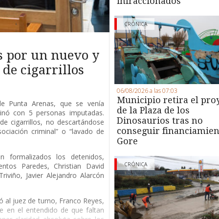
infraccionados
CRÓNICA
s por un nuevo y
de cigarrillos
06/08/2026 a las 07:03
Municipio retira el pro
 de Punta Arenas, que se venía
de la Plaza de los
minó con 5 personas imputadas.
Dinosaurios tras no
de cigarrillos, no descartándose
conseguir financiamien
ociación criminal” o “lavado de
Gore
 formalizados los detenidos,
CRÓNICA
entos Paredes, Christian David
riviño, Javier Alejandro Alarcón
ió al juez de turno, Franco Reyes,
e en el entendido de que faltan