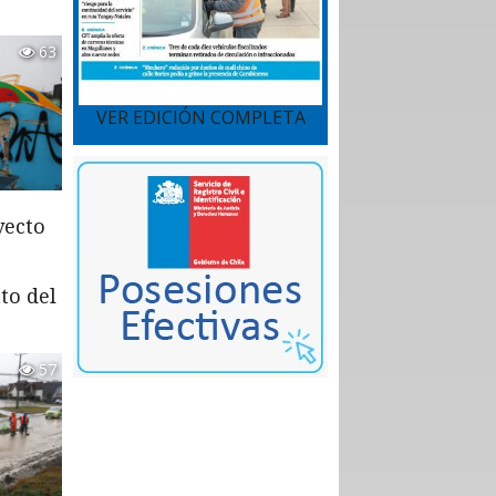
63
VER EDICIÓN COMPLETA
yecto
to del
57