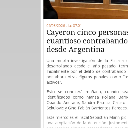
06/08/2026 a las 07:01
Cayeron cinco persona
cuantioso contrabando 
desde Argentina
Una amplia investigación de la Fiscalía
desarrollando desde el año pasado, ter
Inicialmente por el delito de contrabando 
por ahora otras figuras penales como “as
activos”.
Esto se conocerá mañana, cuando sean
identificados como Marisa Poliana Barri
Obando Andrade, Sandra Patricia Calisto T
Sekulovic y Gino Fabián Barrientos Paredes.
Este miércoles el fiscal Sebastián Marín pid
una ampliación de la detención. Justament