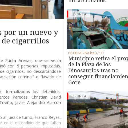
infraccionados
CRÓNICA
s por un nuevo y
de cigarrillos
06/08/2026 a las 07:03
Municipio retira el pro
 de Punta Arenas, que se venía
de la Plaza de los
minó con 5 personas imputadas.
Dinosaurios tras no
de cigarrillos, no descartándose
conseguir financiamien
ociación criminal” o “lavado de
Gore
 formalizados los detenidos,
CRÓNICA
entos Paredes, Christian David
riviño, Javier Alejandro Alarcón
ió al juez de turno, Franco Reyes,
e en el entendido de que faltan