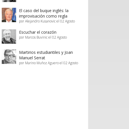
seguridad asistencial están en juego.
El caso del buque inglés: la
improvisación como regla
por Alejandro Kusanovic el 02 Agosto
Escuchar el corazón
por Marcos Buvinic el 02 Agosto
Martirios estudiantiles y Joan
Manuel Serrat
por Marino Muñoz Aguero el 02 Agosto