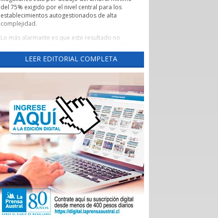
del 75% exigido por el nivel central para los
establecimientos autogestionados de alta
complejidad.
Lo más alarmante es que este resultado no
constituye una sorpresa aislada. Ya en julio de este
año este diario había advertido una tendencia
LEER EDITORIAL COMPLETA
preocupante, cuando un reporte de la Evaluación
de los Establecimientos Autogestionados en Red
(EAR) situó al principal recinto asistencial de la
región con un crítico 65,3% de cumplimiento al
corte de abril de 2026.
Un aspecto preocupante de aquel reporte fue la
brusca caída del indicador las Garantías Explícitas
de Salud (Ges), que otorga cobertura obligatoria a
través de Fonasa e Isapres para 90 problemas de
sanitarios, “asegurando” derechos claros de
atención médica.
Durante el año pasado, este indicador se mantuvo
en alrededor del 90%, pero cayó de 92,7% en
noviembre a 74% en diciembre, para desplomarse
a 34,3% en enero.
En aquella ocasión, las autoridades locales
atribuyeron el deterioro a problemas