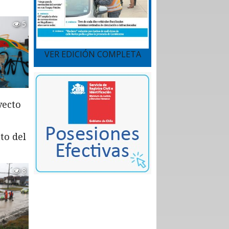
5
VER EDICIÓN COMPLETA
yecto
to del
8