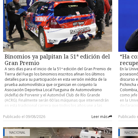
contra un buque cisterna de su compañía petrolera ADNOC,
habilitaci
accidente y determinar eventuales responsabilidades. Su
atribuido a Irán. Con información de Infobae
trabajos, 
control de detención quedó fijado para este domingo.
domingo un
cuenten co
pocos kiló
el person
desplegad
acceder po
existente 
cerrado de
y Argentin
Binomios ya palpitan la 51ª edición del
“Ha co
fronterizo
Gran Premio
recupe
A seis días para el inicio de la 51ª edición del Gran Premio de
En la Univ
Tierra del Fuego los binomios inscritos afinan los últimos
posesionó
detalles para su participación en esta versión inédita de la
discurso e
prueba automovilística que organizan en conjunto la
Pichincha 
Asociación Deportiva Local Fueguina de Automovilismo
Colombia, 
(Adelfa) de Porvenir y el Automóvil Club de Río Grande
como jefe
(ACRG). Finalmente serán 60 las máquinas que intervendrán
en la Univ
en esta tradicional carrera que todos los años une a las
declaracio
ciudades de Porvenir y Río Grande en trayectos de ida y
tiene un o
vuelta, con partida y llegada este año en la capital fueguina.
nacional” 
Publicado el 09/08/2026
Leer más
Publicado 
Como es ya conocido, para esta versión los organizadores
país. En e
determinaron que la carrera se dispute por etapas,
ciudadano
132
reemplazando lo que se realizaba hasta la edición pasada
Ha comenz
NACIONAL
NACION
que era de bandera a bandera y sin detenciones entremedio
autoridad 