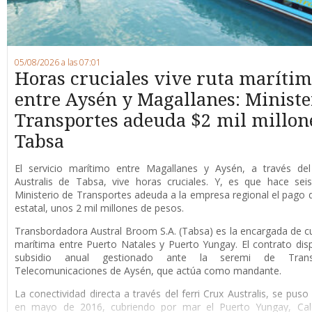
05/08/2026 a las 07:01
Horas cruciales vive ruta maríti
entre Aysén y Magallanes: Ministe
Transportes adeuda $2 mil millon
Tabsa
E
l servicio marítimo entre Magallanes y Aysén, a través del 
Australis de Tabsa, vive horas cruciales. Y, es que hace sei
Ministerio de Transportes adeuda a la empresa regional el pago d
estatal, unos 2 mil millones de pesos.
Transbordadora Austral Broom S.A. (Tabsa) es la encargada de cub
marítima entre Puerto Natales y Puerto Yungay. El contrato di
subsidio anual gestionado ante la seremi de Tran
Telecomunicaciones de Aysén, que actúa como mandante.
La conectividad directa a través del ferri Crux Australis, se pus
en mayo de 2016, cubriendo por mar el Puerto Yungay, Cale