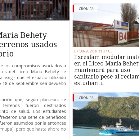
CRÓNICA
María Behety
terrenos usados
07/08/2026 a las 07:03
orio
Excesfam modular inst
en el Liceo María Behet
de los compromisos asociados a
mantendrá para uso
antes del Liceo María Behety se
sanitario pese al recla
 exigir que el espacio utilizado
estudiantil
io 18 de Septiembre sea devuelto
CRÓNICA
uación que, según plantean, se
terrenos fueron destinados
into de salud. Los estudiantes
recieron una serie de beneficios
fueron asumidos por la entonces
rmupa), pero que hasta ahora no