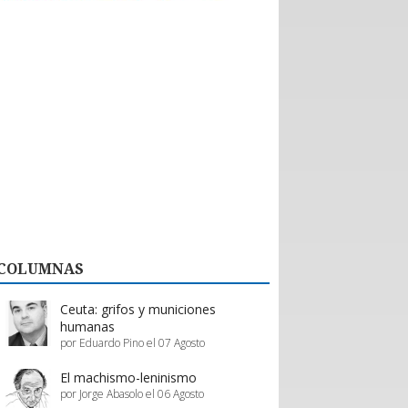
históricas con nuevos emprendedores que
aportan tecnología de vanguardia, como
dispositivos para mejorar el desempeño en
actividades de montaña y otras innovaciones.
El valor de esta interacción no se limita a la firma
de contratos formales. Como bien destaca la
organización, la posibilidad de evaluar productos
“in situ” en el showroom permite a los prestadores
de servicios proyectar mejoras reales en su oferta,
asegurando que la calidad del servicio turístico
regional siga creciendo.
En definitiva, Enprotur construye la infraestructura
de negocios necesaria para que toda la cadena de
valor, desde el pequeño proveedor hasta el gran
hotel, prospere en conjunto.
COLUMNAS
Estos esfuerzos deben ser acompañados y
apoyados por el gobierno, a través de inversión
pública y programas de promoción eficientes de
Ceuta: grifos y municiones
parte de Sernatur.
humanas
por Eduardo Pino el 07 Agosto
El machismo-leninismo
por Jorge Abasolo el 06 Agosto