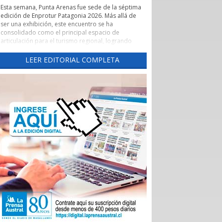
Esta semana, Punta Arenas fue sede de la séptima
edición de Enprotur Patagonia 2026. Más allá de
ser una exhibición, este encuentro se ha
consolidado como el principal espacio de
articulación para el turismo regional, logrando
concretar más de 450 reuniones de negocios en
un entorno de profesionalismo y colaboración.
LEER EDITORIAL COMPLETA
Lo que realmente otorga un valor estratégico a
Enprotur es su capacidad para actuar como un
catalizador de vínculos comerciales. El evento ha
facilitado de manera excepcional el acceso directo
de hoteles, restaurantes y otros servicios turísticos
-el sector Horeca- a una red diversificada de
proveedores.
Esta dinámica es fundamental para que pequeños
y medianos proveedores, tanto locales como
nacionales, puedan presentar sus innovaciones
directamente a los operadores que definen la
oferta de la temporada 2026-2027.
La feria ha permitido romper las barreras
tradicionales de intermediación. Al habilitar tres
salones de exposición para dar respuesta al alto
interés de los participantes, se generó un
ecosistema donde convivieron distribuidoras