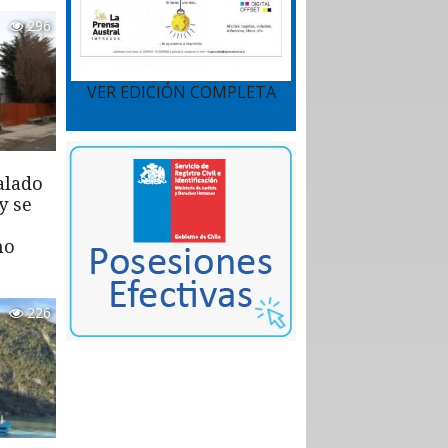
296
VER EDICIÓN COMPLETA
alado
y se
mo
226