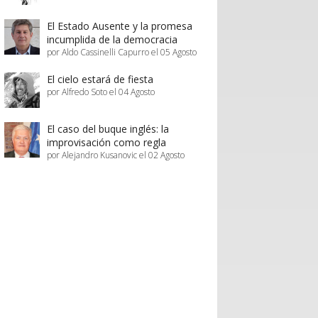
El Estado Ausente y la promesa
incumplida de la democracia
por Aldo Cassinelli Capurro el 05 Agosto
El cielo estará de fiesta
por Alfredo Soto el 04 Agosto
El caso del buque inglés: la
improvisación como regla
por Alejandro Kusanovic el 02 Agosto