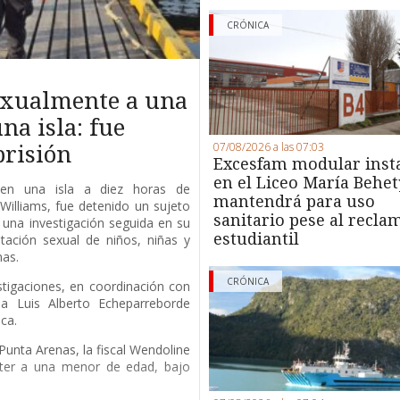
CRÓNICA
exualmente a una
na isla: fue
07/08/2026 a las 07:03
prisión
Excesfam modular inst
en el Liceo María Behet
 en una isla a diez horas de
mantendrá para uso
Williams, fue detenido un sujeto
sanitario pese al recla
una investigación seguida en su
estudiantil
tación sexual de niños, niñas y
nas.
CRÓNICA
estigaciones, en coordinación con
 a Luis Alberto Echeparreborde
ca.
unta Arenas, la fiscal Wendoline
eter a una menor de edad, bajo