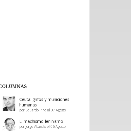
históricas con nuevos emprendedores que
aportan tecnología de vanguardia, como
dispositivos para mejorar el desempeño en
actividades de montaña y otras innovaciones.
El valor de esta interacción no se limita a la firma
de contratos formales. Como bien destaca la
organización, la posibilidad de evaluar productos
“in situ” en el showroom permite a los prestadores
de servicios proyectar mejoras reales en su oferta,
asegurando que la calidad del servicio turístico
regional siga creciendo.
En definitiva, Enprotur construye la infraestructura
de negocios necesaria para que toda la cadena de
valor, desde el pequeño proveedor hasta el gran
hotel, prospere en conjunto.
COLUMNAS
Estos esfuerzos deben ser acompañados y
apoyados por el gobierno, a través de inversión
pública y programas de promoción eficientes de
Ceuta: grifos y municiones
parte de Sernatur.
humanas
por Eduardo Pino el 07 Agosto
El machismo-leninismo
por Jorge Abasolo el 06 Agosto