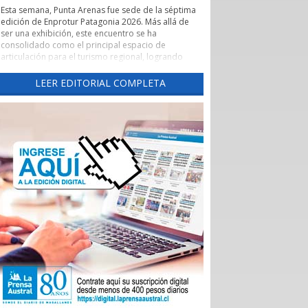
Esta semana, Punta Arenas fue sede de la séptima
edición de Enprotur Patagonia 2026. Más allá de
ser una exhibición, este encuentro se ha
consolidado como el principal espacio de
articulación para el turismo regional, logrando
concretar más de 450 reuniones de negocios en
un entorno de profesionalismo y colaboración.
LEER EDITORIAL COMPLETA
Lo que realmente otorga un valor estratégico a
Enprotur es su capacidad para actuar como un
catalizador de vínculos comerciales. El evento ha
facilitado de manera excepcional el acceso directo
de hoteles, restaurantes y otros servicios turísticos
-el sector Horeca- a una red diversificada de
proveedores.
Esta dinámica es fundamental para que pequeños
y medianos proveedores, tanto locales como
nacionales, puedan presentar sus innovaciones
directamente a los operadores que definen la
oferta de la temporada 2026-2027.
La feria ha permitido romper las barreras
tradicionales de intermediación. Al habilitar tres
salones de exposición para dar respuesta al alto
interés de los participantes, se generó un
ecosistema donde convivieron distribuidoras