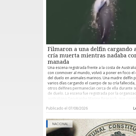
las cuales obviamente se agudizaron con el esfuer
demanda de urgencia de menor complejidad.
fisiológico que obviamente tuvo al participar en es
además por los golpes recibidos por parte del im
Emol
Filmaron a una delfín cargando 
cría muerta mientras nadaba co
manada
Una escena registrada frente a la costa de Australia
con conmover al mundo, volvió a poner en foco el 
del duelo en animales marinos. Una madre delfín 
varios días cargando el cuerpo de su cría fallecida
otros delfines permanecían cerca de ella durante 
de duelo. La escena fue registrada por la organiza
australiana Geographe Marine Research, que captó
desplazándose por las aguas del estuario de Lesc
Publicado el 07/08/2026
L
con el cuerpo de su pequeña. "Sabíamos que tener
en invierno representaba un gran desafío para su
supervivencia, pero aun así manteníamos la esper
que pudiera volver a ser madre. Ahora, lamentabl
NACIONAL
perdido a sus últimas cuatro crías", señalaron los
investigadores por medio de su cuenta en Instagra