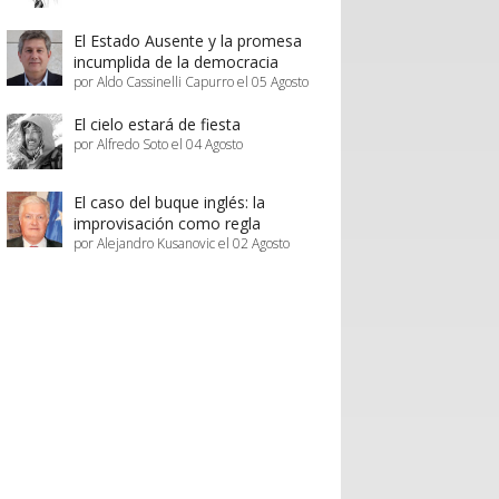
El Estado Ausente y la promesa
incumplida de la democracia
por Aldo Cassinelli Capurro el 05 Agosto
El cielo estará de fiesta
por Alfredo Soto el 04 Agosto
El caso del buque inglés: la
improvisación como regla
por Alejandro Kusanovic el 02 Agosto