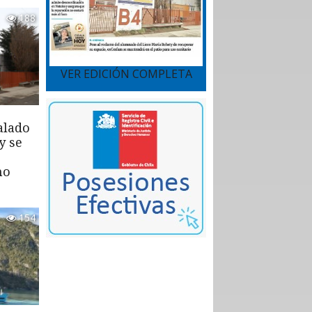
188
VER EDICIÓN COMPLETA
alado
y se
mo
154